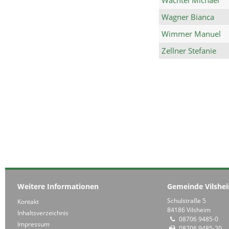
Wagner Bianca
Wimmer Manuel
Zellner Stefanie
Weitere Informationen
Gemeinde Vilshe
Schulstraße 5
Kontakt
84186 Vilsheim
Inhaltsverzeichnis
08706 9485-0
Impressum
08706 9485-20