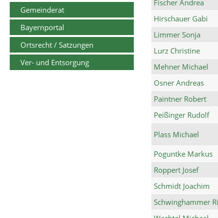
Fischer Andrea
Gemeinderat
Hirschauer Gabi
Bayernportal
Limmer Sonja
Ortsrecht / Satzungen
Lurz Christine
Ver- und Entsorgung
Mehner Michael
Osner Andreas
Paintner Robert
Peißinger Rudolf
Plass Michael
Poguntke Markus
Roppert Josef
Schmidt Joachim
Schwinghammer Ri
Wachtel Michael