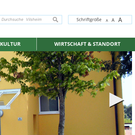
A
suchen
Schriftgröße
A
A
& KULTUR
WIRTSCHAFT & STANDORT