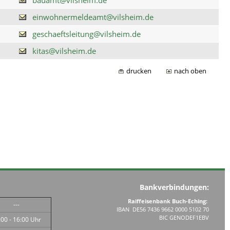
einwohnermeldeamt@vilsheim.de
geschaeftsleitung@vilsheim.de
kitas@vilsheim.de
drucken
nach oben
Bankverbindungen:
Raiffeisenbank Buch-Eching:
---
IBAN DE56 7436 9662 0000 5102 70
BIC GENODEF1EBV
:00 - 16:00 Uhr