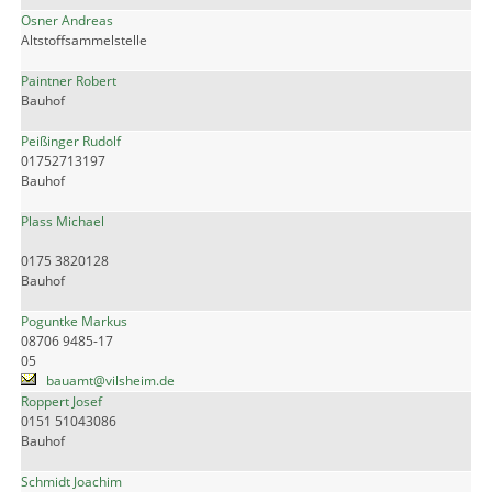
Osner Andreas
Altstoffsammelstelle
Paintner Robert
Bauhof
Peißinger Rudolf
01752713197
Bauhof
Plass Michael
0175 3820128
Bauhof
Poguntke Markus
08706 9485-17
05
bauamt@vilsheim.de
Roppert Josef
0151 51043086
Bauhof
Schmidt Joachim