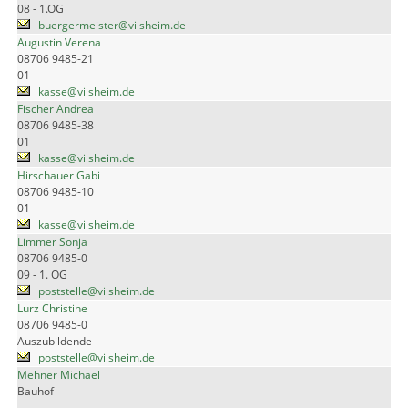
08 - 1.OG
buergermeister@vilsheim.de
Augustin Verena
08706 9485-21
01
kasse@vilsheim.de
Fischer Andrea
08706 9485-38
01
kasse@vilsheim.de
Hirschauer Gabi
08706 9485-10
01
kasse@vilsheim.de
Limmer Sonja
08706 9485-0
09 - 1. OG
poststelle@vilsheim.de
Lurz Christine
08706 9485-0
Auszubildende
poststelle@vilsheim.de
Mehner Michael
Bauhof