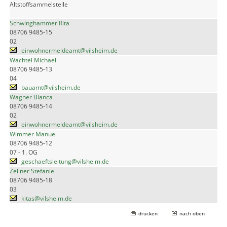
Altstoffsammelstelle
Schwinghammer Rita
08706 9485-15
02
einwohnermeldeamt@vilsheim.de
Wachtel Michael
08706 9485-13
04
bauamt@vilsheim.de
Wagner Bianca
08706 9485-14
02
einwohnermeldeamt@vilsheim.de
Wimmer Manuel
08706 9485-12
07 - 1. OG
geschaeftsleitung@vilsheim.de
Zellner Stefanie
08706 9485-18
03
kitas@vilsheim.de
drucken
nach oben