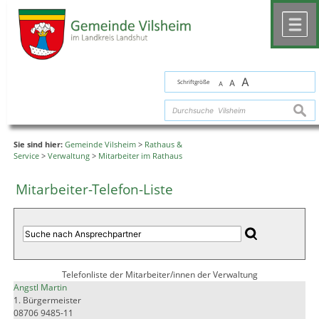
Zum Inhalt
,
zur Navigation
oder
zur Startseite
springen.
chließen
M
A
Schriftgröße
A
A
suche
Sie sind hier:
Gemeinde Vilsheim
>
Rathaus &
Service
>
Verwaltung
>
Mitarbeiter im Rathaus
Mitarbeiter-Telefon-Liste
Telefonliste der Mitarbeiter/innen der Verwaltung
Angstl Martin
1. Bürgermeister
08706 9485-11