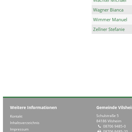
Wagner Bianca
Wimmer Manuel
Zellner Stefanie
Weitere Informationen
Gemeinde Vilshe
Schulstraße 5
Kontakt
84186 Vilsheim
Inhaltsverzeichnis
08706 9485-0
Impressum
08706 9485-20