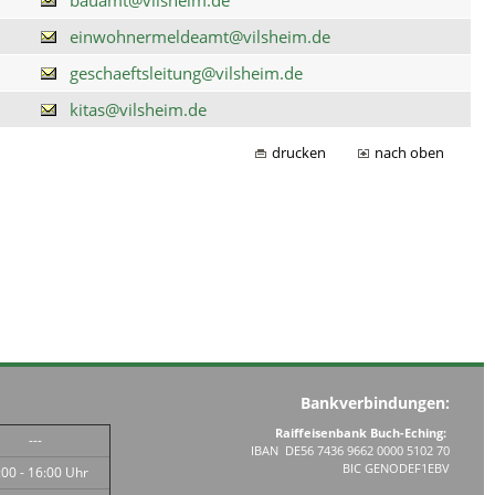
einwohnermeldeamt@vilsheim.de
geschaeftsleitung@vilsheim.de
kitas@vilsheim.de
drucken
nach oben
Bankverbindungen:
Raiffeisenbank Buch-Eching:
---
IBAN DE56 7436 9662 0000 5102 70
BIC GENODEF1EBV
:00 - 16:00 Uhr