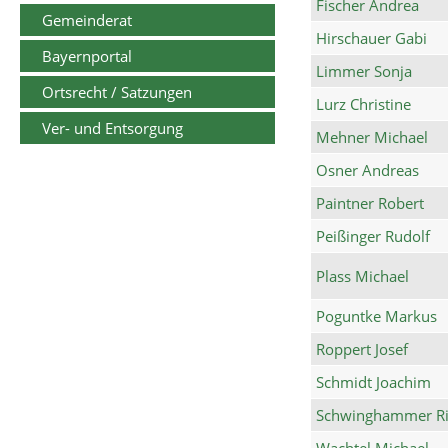
Fischer Andrea
Gemeinderat
Hirschauer Gabi
Bayernportal
Limmer Sonja
Ortsrecht / Satzungen
Lurz Christine
Ver- und Entsorgung
Mehner Michael
Osner Andreas
Paintner Robert
Peißinger Rudolf
Plass Michael
Poguntke Markus
Roppert Josef
Schmidt Joachim
Schwinghammer Ri
Wachtel Michael