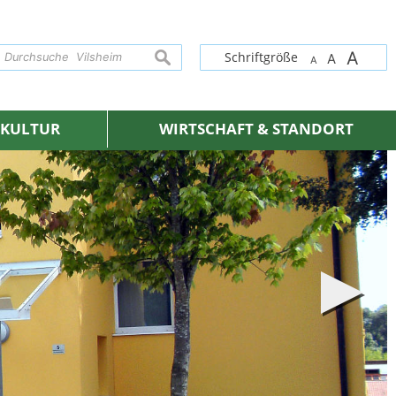
A
suchen
Schriftgröße
A
A
& KULTUR
WIRTSCHAFT & STANDORT