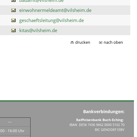
einwohnermeldeamt@vilsheim.de
geschaeftsleitung@vilsheim.de
kitas@vilsheim.de
drucken
nach oben
Bankverbindungen:
Raiffeisenbank Buch-Eching:
---
IBAN DE56 7436 9662 0000 5102 70
BIC GENODEF1EBV
:00 - 16:00 Uhr