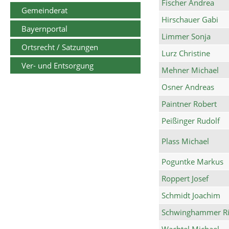
Fischer Andrea
Gemeinderat
Hirschauer Gabi
Bayernportal
Limmer Sonja
Ortsrecht / Satzungen
Lurz Christine
Ver- und Entsorgung
Mehner Michael
Osner Andreas
Paintner Robert
Peißinger Rudolf
Plass Michael
Poguntke Markus
Roppert Josef
Schmidt Joachim
Schwinghammer Ri
Wachtel Michael