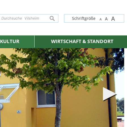
A
suchen
Schriftgröße
A
A
& KULTUR
WIRTSCHAFT & STANDORT