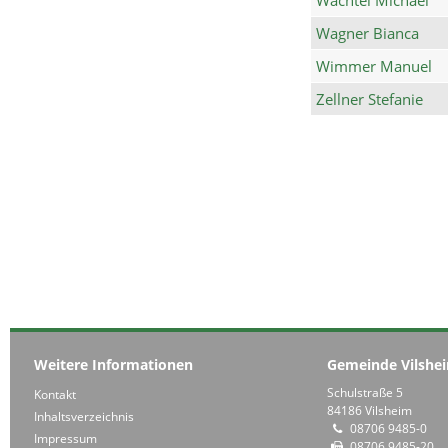
Wagner Bianca
Wimmer Manuel
Zellner Stefanie
Weitere Informationen
Gemeinde Vilshe
Schulstraße 5
Kontakt
84186 Vilsheim
Inhaltsverzeichnis
08706 9485-0
Impressum
08706 9485-20