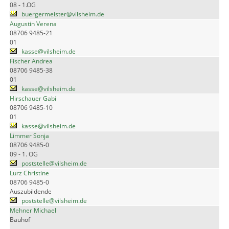
08 - 1.OG
buergermeister@vilsheim.de
Augustin Verena
08706 9485-21
01
kasse@vilsheim.de
Fischer Andrea
08706 9485-38
01
kasse@vilsheim.de
Hirschauer Gabi
08706 9485-10
01
kasse@vilsheim.de
Limmer Sonja
08706 9485-0
09 - 1. OG
poststelle@vilsheim.de
Lurz Christine
08706 9485-0
Auszubildende
poststelle@vilsheim.de
Mehner Michael
Bauhof