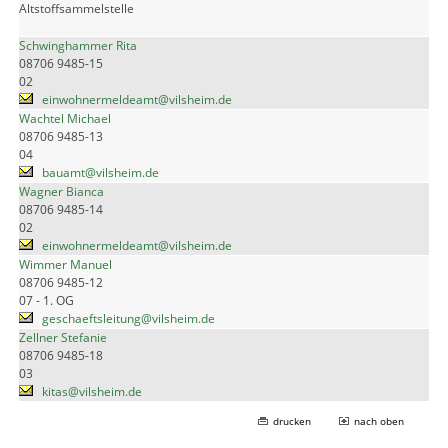
Altstoffsammelstelle
Schwinghammer Rita
08706 9485-15
02
einwohnermeldeamt@vilsheim.de
Wachtel Michael
08706 9485-13
04
bauamt@vilsheim.de
Wagner Bianca
08706 9485-14
02
einwohnermeldeamt@vilsheim.de
Wimmer Manuel
08706 9485-12
07 - 1. OG
geschaeftsleitung@vilsheim.de
Zellner Stefanie
08706 9485-18
03
kitas@vilsheim.de
drucken
nach oben