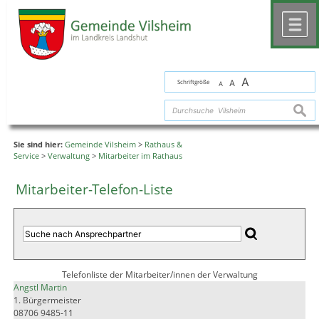
Zum Inhalt
,
zur Navigation
oder
zur Startseite
springen.
chließen
M
A
Schriftgröße
A
A
suche
Sie sind hier:
Gemeinde Vilsheim
>
Rathaus &
Service
>
Verwaltung
>
Mitarbeiter im Rathaus
Mitarbeiter-Telefon-Liste
Telefonliste der Mitarbeiter/innen der Verwaltung
Angstl Martin
1. Bürgermeister
08706 9485-11