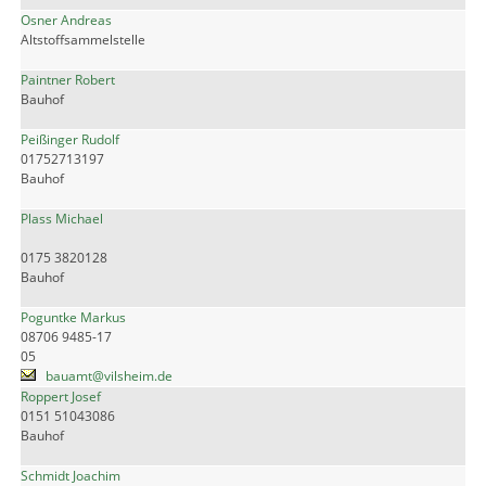
Osner Andreas
Altstoffsammelstelle
Paintner Robert
Bauhof
Peißinger Rudolf
01752713197
Bauhof
Plass Michael
0175 3820128
Bauhof
Poguntke Markus
08706 9485-17
05
bauamt@vilsheim.de
Roppert Josef
0151 51043086
Bauhof
Schmidt Joachim