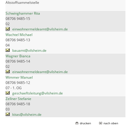
Altstoffsammelstelle
Schwinghammer Rita
08706 9485-15
02
einwohnermeldeamt@vilsheim.de
Wachtel Michael
08706 9485-13
04
bauamt@vilsheim.de
Wagner Bianca
08706 9485-14
02
einwohnermeldeamt@vilsheim.de
Wimmer Manuel
08706 9485-12
07 - 1. OG
geschaeftsleitung@vilsheim.de
Zellner Stefanie
08706 9485-18
03
kitas@vilsheim.de
drucken
nach oben