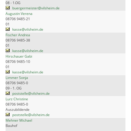
08 - 1.OG
buergermeister@vilsheim.de
Augustin Verena
08706 9485-21
01
kasse@vilsheim.de
Fischer Andrea
08706 9485-38
01
kasse@vilsheim.de
Hirschauer Gabi
08706 9485-10
01
kasse@vilsheim.de
Limmer Sonja
08706 9485-0
09 - 1. OG
poststelle@vilsheim.de
Lurz Christine
08706 9485-0
Auszubildende
poststelle@vilsheim.de
Mehner Michael
Bauhof