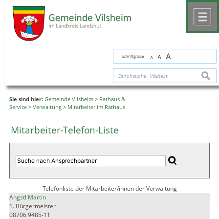
Zum Inhalt
,
zur Navigation
oder
zur Startseite
springen.
chließen
M
A
Schriftgröße
A
A
suche
Sie sind hier:
Gemeinde Vilsheim
>
Rathaus &
Service
>
Verwaltung
>
Mitarbeiter im Rathaus
Mitarbeiter-Telefon-Liste
Telefonliste der Mitarbeiter/innen der Verwaltung
Angstl Martin
1. Bürgermeister
08706 9485-11