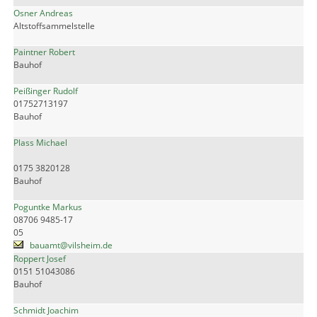
Osner Andreas
Altstoffsammelstelle
Paintner Robert
Bauhof
Peißinger Rudolf
01752713197
Bauhof
Plass Michael
0175 3820128
Bauhof
Poguntke Markus
08706 9485-17
05
bauamt@vilsheim.de
Roppert Josef
0151 51043086
Bauhof
Schmidt Joachim