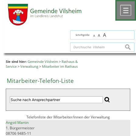
Zum Inhalt
,
zur Navigation
oder
zur Startseite
springen.
chließen
M
A
Schriftgröße
A
A
suche
Sie sind hier:
Gemeinde Vilsheim
>
Rathaus &
Service
>
Verwaltung
>
Mitarbeiter im Rathaus
Mitarbeiter-Telefon-Liste
Telefonliste der Mitarbeiter/innen der Verwaltung
Angstl Martin
1. Bürgermeister
08706 9485-11