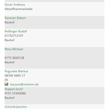
Osner Andreas
Altstoffsammelstelle
Paintner Robert
Bauhof
Peißinger Rudolf
01752713197
Bauhof
Plass Michael
0175 3820128
Bauhof
Poguntke Markus
08706 9485-17
05
bauamt@vilsheim.de
Roppert Josef
0151 51043086
Bauhof
Schmidt Joachim