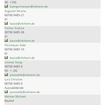
08 - 1.OG
buergermeister@vilsheim.de
Augustin Verena
08706 9485-21
01
kasse@vilsheim.de
Fischer Andrea
08706 9485-38
01
kasse@vilsheim.de
Hirschauer Gabi
08706 9485-10
01
kasse@vilsheim.de
Limmer Sonja
08706 9485-0
09 - 1. OG
poststelle@vilsheim.de
Lurz Christine
08706 9485-0
Auszubildende
poststelle@vilsheim.de
Mehner Michael
Bauhof