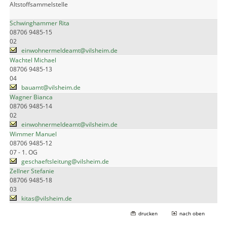
Altstoffsammelstelle
Schwinghammer Rita
08706 9485-15
02
einwohnermeldeamt@vilsheim.de
Wachtel Michael
08706 9485-13
04
bauamt@vilsheim.de
Wagner Bianca
08706 9485-14
02
einwohnermeldeamt@vilsheim.de
Wimmer Manuel
08706 9485-12
07 - 1. OG
geschaeftsleitung@vilsheim.de
Zellner Stefanie
08706 9485-18
03
kitas@vilsheim.de
drucken
nach oben