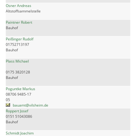
Osner Andreas
Altstoffsammelstelle
Paintner Robert
Bauhof
Peißinger Rudolf
01752713197
Bauhof
Plass Michael
0175 3820128
Bauhof
Poguntke Markus
08706 9485-17
05
bauamt@vilsheim.de
Roppert Josef
0151 51043086
Bauhof
Schmidt Joachim