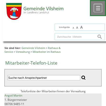
Zum Inhalt
,
zur Navigation
oder
zur Startseite
springen.
chließen
M
A
Schriftgröße
A
A
suche
Sie sind hier:
Gemeinde Vilsheim
>
Rathaus &
Service
>
Verwaltung
>
Mitarbeiter im Rathaus
Mitarbeiter-Telefon-Liste
Telefonliste der Mitarbeiter/innen der Verwaltung
Angstl Martin
1. Bürgermeister
08706 9485-11