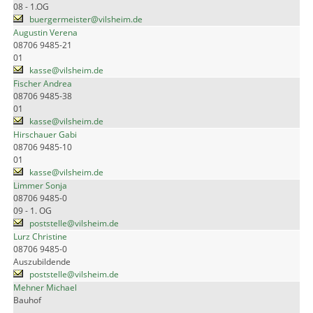
08 - 1.OG
buergermeister@vilsheim.de
Augustin Verena
08706 9485-21
01
kasse@vilsheim.de
Fischer Andrea
08706 9485-38
01
kasse@vilsheim.de
Hirschauer Gabi
08706 9485-10
01
kasse@vilsheim.de
Limmer Sonja
08706 9485-0
09 - 1. OG
poststelle@vilsheim.de
Lurz Christine
08706 9485-0
Auszubildende
poststelle@vilsheim.de
Mehner Michael
Bauhof