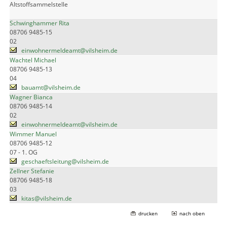
Altstoffsammelstelle
Schwinghammer Rita
08706 9485-15
02
einwohnermeldeamt@vilsheim.de
Wachtel Michael
08706 9485-13
04
bauamt@vilsheim.de
Wagner Bianca
08706 9485-14
02
einwohnermeldeamt@vilsheim.de
Wimmer Manuel
08706 9485-12
07 - 1. OG
geschaeftsleitung@vilsheim.de
Zellner Stefanie
08706 9485-18
03
kitas@vilsheim.de
drucken
nach oben