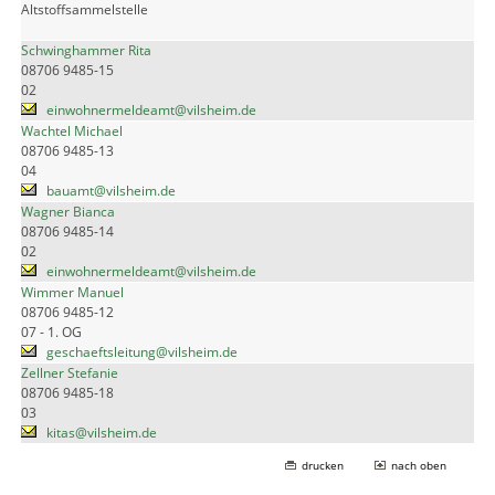
Altstoffsammelstelle
Schwinghammer Rita
08706 9485-15
02
einwohnermeldeamt@vilsheim.de
Wachtel Michael
08706 9485-13
04
bauamt@vilsheim.de
Wagner Bianca
08706 9485-14
02
einwohnermeldeamt@vilsheim.de
Wimmer Manuel
08706 9485-12
07 - 1. OG
geschaeftsleitung@vilsheim.de
Zellner Stefanie
08706 9485-18
03
kitas@vilsheim.de
drucken
nach oben