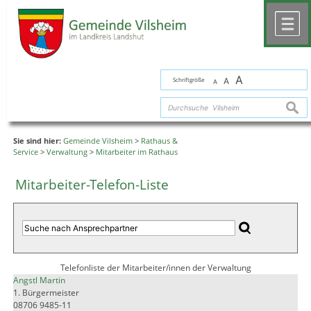
Zum Inhalt
,
zur Navigation
oder
zur Startseite
springen.
chließen
M
A
Schriftgröße
A
A
suche
Sie sind hier:
Gemeinde Vilsheim
>
Rathaus &
Service
>
Verwaltung
>
Mitarbeiter im Rathaus
Mitarbeiter-Telefon-Liste
Telefonliste der Mitarbeiter/innen der Verwaltung
Angstl Martin
1. Bürgermeister
08706 9485-11