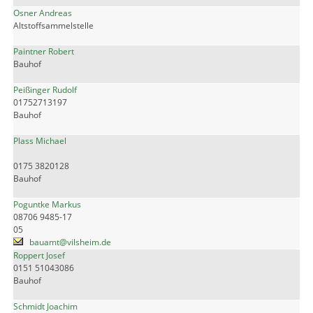
Osner Andreas
Altstoffsammelstelle
Paintner Robert
Bauhof
Peißinger Rudolf
01752713197
Bauhof
Plass Michael
0175 3820128
Bauhof
Poguntke Markus
08706 9485-17
05
bauamt@vilsheim.de
Roppert Josef
0151 51043086
Bauhof
Schmidt Joachim