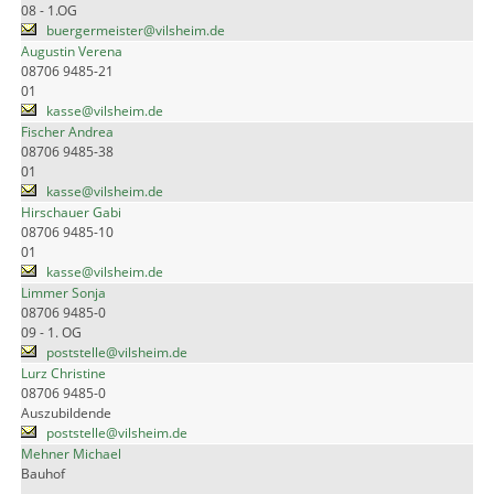
08 - 1.OG
buergermeister@vilsheim.de
Augustin Verena
08706 9485-21
01
kasse@vilsheim.de
Fischer Andrea
08706 9485-38
01
kasse@vilsheim.de
Hirschauer Gabi
08706 9485-10
01
kasse@vilsheim.de
Limmer Sonja
08706 9485-0
09 - 1. OG
poststelle@vilsheim.de
Lurz Christine
08706 9485-0
Auszubildende
poststelle@vilsheim.de
Mehner Michael
Bauhof