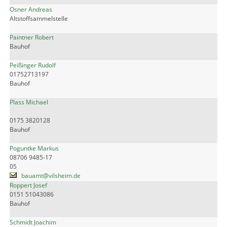
Osner Andreas
Altstoffsammelstelle
Paintner Robert
Bauhof
Peißinger Rudolf
01752713197
Bauhof
Plass Michael
0175 3820128
Bauhof
Poguntke Markus
08706 9485-17
05
bauamt@vilsheim.de
Roppert Josef
0151 51043086
Bauhof
Schmidt Joachim