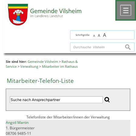
Zum Inhalt
,
zur Navigation
oder
zur Startseite
springen.
chließen
M
A
Schriftgröße
A
A
suche
Sie sind hier:
Gemeinde Vilsheim
>
Rathaus &
Service
>
Verwaltung
>
Mitarbeiter im Rathaus
Mitarbeiter-Telefon-Liste
Telefonliste der Mitarbeiter/innen der Verwaltung
Angstl Martin
1. Bürgermeister
08706 9485-11