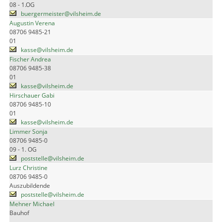
08 - 1.OG
buergermeister@vilsheim.de
Augustin Verena
08706 9485-21
01
kasse@vilsheim.de
Fischer Andrea
08706 9485-38
01
kasse@vilsheim.de
Hirschauer Gabi
08706 9485-10
01
kasse@vilsheim.de
Limmer Sonja
08706 9485-0
09 - 1. OG
poststelle@vilsheim.de
Lurz Christine
08706 9485-0
Auszubildende
poststelle@vilsheim.de
Mehner Michael
Bauhof