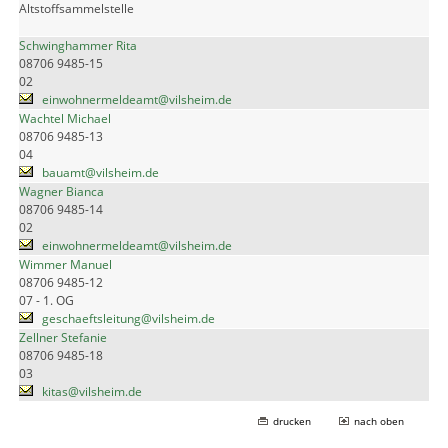
Altstoffsammelstelle
Schwinghammer Rita
08706 9485-15
02
einwohnermeldeamt@vilsheim.de
Wachtel Michael
08706 9485-13
04
bauamt@vilsheim.de
Wagner Bianca
08706 9485-14
02
einwohnermeldeamt@vilsheim.de
Wimmer Manuel
08706 9485-12
07 - 1. OG
geschaeftsleitung@vilsheim.de
Zellner Stefanie
08706 9485-18
03
kitas@vilsheim.de
drucken
nach oben