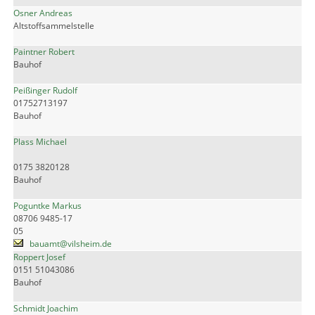
Osner Andreas
Altstoffsammelstelle
Paintner Robert
Bauhof
Peißinger Rudolf
01752713197
Bauhof
Plass Michael
0175 3820128
Bauhof
Poguntke Markus
08706 9485-17
05
bauamt@vilsheim.de
Roppert Josef
0151 51043086
Bauhof
Schmidt Joachim