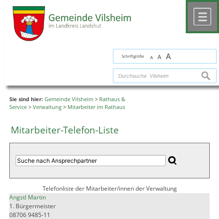
Zum Inhalt
,
zur Navigation
oder
zur Startseite
springen.
chließen
M
A
Schriftgröße
A
A
suche
Sie sind hier:
Gemeinde Vilsheim
>
Rathaus &
Service
>
Verwaltung
>
Mitarbeiter im Rathaus
Mitarbeiter-Telefon-Liste
Telefonliste der Mitarbeiter/innen der Verwaltung
Angstl Martin
1. Bürgermeister
08706 9485-11