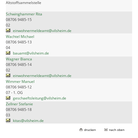
Altstoffsammelstelle
Schwinghammer Rita
08706 9485-15
02
einwohnermeldeamt@vilsheim.de
Wachtel Michael
08706 9485-13
04
bauamt@vilsheim.de
Wagner Bianca
08706 9485-14
02
einwohnermeldeamt@vilsheim.de
Wimmer Manuel
08706 9485-12
07 - 1. OG
geschaeftsleitung@vilsheim.de
Zellner Stefanie
08706 9485-18
03
kitas@vilsheim.de
drucken
nach oben