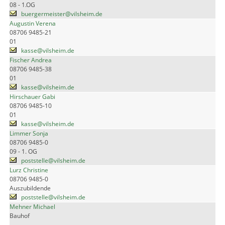
08 - 1.OG
buergermeister@vilsheim.de
Augustin Verena
08706 9485-21
01
kasse@vilsheim.de
Fischer Andrea
08706 9485-38
01
kasse@vilsheim.de
Hirschauer Gabi
08706 9485-10
01
kasse@vilsheim.de
Limmer Sonja
08706 9485-0
09 - 1. OG
poststelle@vilsheim.de
Lurz Christine
08706 9485-0
Auszubildende
poststelle@vilsheim.de
Mehner Michael
Bauhof