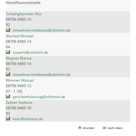
Altstoffsammelstelle
Schwinghammer Rita
08706 9485-15
02
einwohnermeldeamt@vilsheim.de
Wachtel Michael
08706 9485-13
04
bauamt@vilsheim.de
Wagner Bianca
08706 9485-14
02
einwohnermeldeamt@vilsheim.de
Wimmer Manuel
08706 9485-12
07 - 1. OG
geschaeftsleitung@vilsheim.de
Zellner Stefanie
08706 9485-18
03
kitas@vilsheim.de
drucken
nach oben