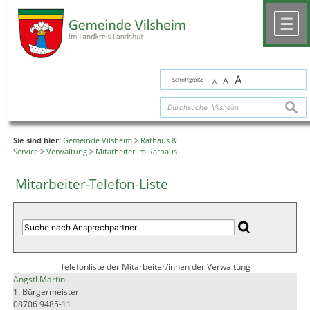
Zum Inhalt
,
zur Navigation
oder
zur Startseite
springen.
chließen
M
A
Schriftgröße
A
A
suche
Sie sind hier:
Gemeinde Vilsheim
>
Rathaus &
Service
>
Verwaltung
>
Mitarbeiter im Rathaus
Mitarbeiter-Telefon-Liste
Telefonliste der Mitarbeiter/innen der Verwaltung
Angstl Martin
1. Bürgermeister
08706 9485-11