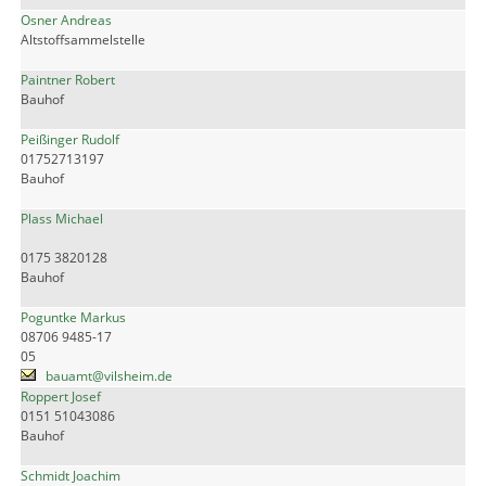
Osner Andreas
Altstoffsammelstelle
Paintner Robert
Bauhof
Peißinger Rudolf
01752713197
Bauhof
Plass Michael
0175 3820128
Bauhof
Poguntke Markus
08706 9485-17
05
bauamt@vilsheim.de
Roppert Josef
0151 51043086
Bauhof
Schmidt Joachim