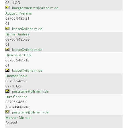
08 - 1.OG
buergermeister@vilsheim.de
Augustin Verena
08706 9485-21
01
kasse@vilsheim.de
Fischer Andrea
08706 9485-38
01
kasse@vilsheim.de
Hirschauer Gabi
08706 9485-10
01
kasse@vilsheim.de
Limmer Sonja
08706 9485-0
09 - 1. OG
poststelle@vilsheim.de
Lurz Christine
08706 9485-0
Auszubildende
poststelle@vilsheim.de
Mehner Michael
Bauhof