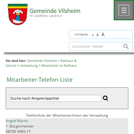
Zum Inhalt
,
zur Navigation
oder
zur Startseite
springen.
chließen
M
A
Schriftgröße
A
A
suche
Sie sind hier:
Gemeinde Vilsheim
>
Rathaus &
Service
>
Verwaltung
>
Mitarbeiter im Rathaus
Mitarbeiter-Telefon-Liste
Telefonliste der Mitarbeiter/innen der Verwaltung
Angstl Martin
1. Bürgermeister
08706 9485-11