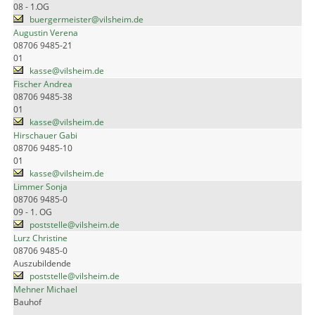
08 - 1.OG
buergermeister@vilsheim.de
Augustin Verena
08706 9485-21
01
kasse@vilsheim.de
Fischer Andrea
08706 9485-38
01
kasse@vilsheim.de
Hirschauer Gabi
08706 9485-10
01
kasse@vilsheim.de
Limmer Sonja
08706 9485-0
09 - 1. OG
poststelle@vilsheim.de
Lurz Christine
08706 9485-0
Auszubildende
poststelle@vilsheim.de
Mehner Michael
Bauhof