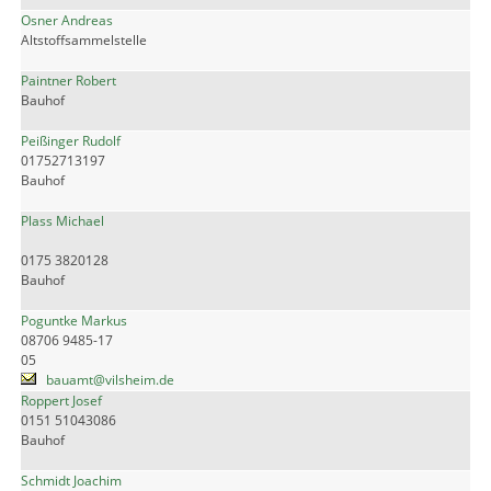
Osner Andreas
Altstoffsammelstelle
Paintner Robert
Bauhof
Peißinger Rudolf
01752713197
Bauhof
Plass Michael
0175 3820128
Bauhof
Poguntke Markus
08706 9485-17
05
bauamt@vilsheim.de
Roppert Josef
0151 51043086
Bauhof
Schmidt Joachim