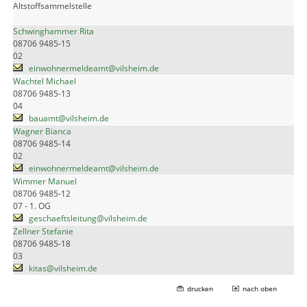
Altstoffsammelstelle
Schwinghammer Rita
08706 9485-15
02
einwohnermeldeamt@vilsheim.de
Wachtel Michael
08706 9485-13
04
bauamt@vilsheim.de
Wagner Bianca
08706 9485-14
02
einwohnermeldeamt@vilsheim.de
Wimmer Manuel
08706 9485-12
07 - 1. OG
geschaeftsleitung@vilsheim.de
Zellner Stefanie
08706 9485-18
03
kitas@vilsheim.de
drucken
nach oben