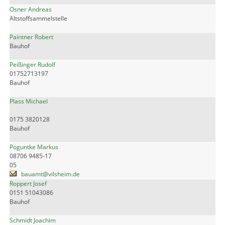
Osner Andreas
Altstoffsammelstelle
Paintner Robert
Bauhof
Peißinger Rudolf
01752713197
Bauhof
Plass Michael
0175 3820128
Bauhof
Poguntke Markus
08706 9485-17
05
bauamt@vilsheim.de
Roppert Josef
0151 51043086
Bauhof
Schmidt Joachim