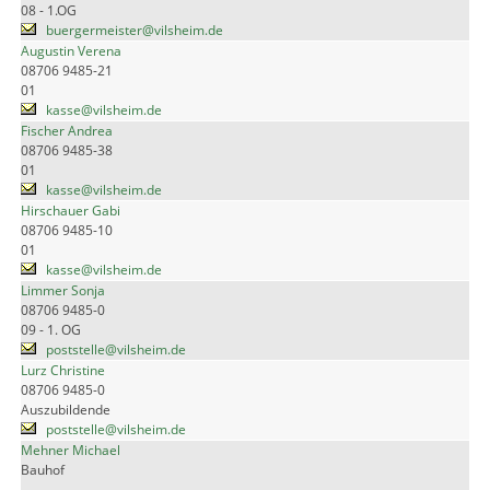
08 - 1.OG
buergermeister@vilsheim.de
Augustin Verena
08706 9485-21
01
kasse@vilsheim.de
Fischer Andrea
08706 9485-38
01
kasse@vilsheim.de
Hirschauer Gabi
08706 9485-10
01
kasse@vilsheim.de
Limmer Sonja
08706 9485-0
09 - 1. OG
poststelle@vilsheim.de
Lurz Christine
08706 9485-0
Auszubildende
poststelle@vilsheim.de
Mehner Michael
Bauhof