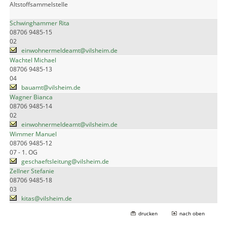
Altstoffsammelstelle
Schwinghammer Rita
08706 9485-15
02
einwohnermeldeamt@vilsheim.de
Wachtel Michael
08706 9485-13
04
bauamt@vilsheim.de
Wagner Bianca
08706 9485-14
02
einwohnermeldeamt@vilsheim.de
Wimmer Manuel
08706 9485-12
07 - 1. OG
geschaeftsleitung@vilsheim.de
Zellner Stefanie
08706 9485-18
03
kitas@vilsheim.de
drucken
nach oben