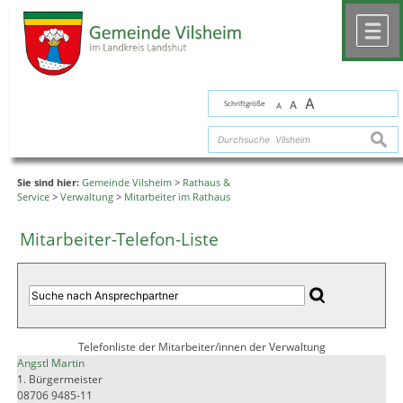
Zum Inhalt
,
zur Navigation
oder
zur Startseite
springen.
chließen
M
A
Schriftgröße
A
A
suche
Sie sind hier:
Gemeinde Vilsheim
>
Rathaus &
Service
>
Verwaltung
>
Mitarbeiter im Rathaus
Mitarbeiter-Telefon-Liste
Telefonliste der Mitarbeiter/innen der Verwaltung
Angstl Martin
1. Bürgermeister
08706 9485-11