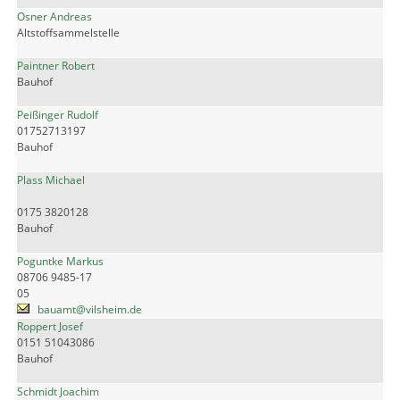
Osner Andreas
Altstoffsammelstelle
Paintner Robert
Bauhof
Peißinger Rudolf
01752713197
Bauhof
Plass Michael
0175 3820128
Bauhof
Poguntke Markus
08706 9485-17
05
bauamt@vilsheim.de
Roppert Josef
0151 51043086
Bauhof
Schmidt Joachim