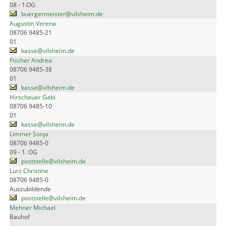
08 - 1.OG
buergermeister@vilsheim.de
Augustin Verena
08706 9485-21
01
kasse@vilsheim.de
Fischer Andrea
08706 9485-38
01
kasse@vilsheim.de
Hirschauer Gabi
08706 9485-10
01
kasse@vilsheim.de
Limmer Sonja
08706 9485-0
09 - 1. OG
poststelle@vilsheim.de
Lurz Christine
08706 9485-0
Auszubildende
poststelle@vilsheim.de
Mehner Michael
Bauhof