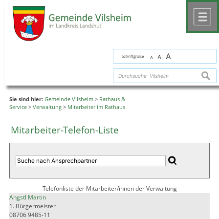
Zum Inhalt
,
zur Navigation
oder
zur Startseite
springen.
chließen
M
A
Schriftgröße
A
A
suche
Sie sind hier:
Gemeinde Vilsheim
>
Rathaus &
Service
>
Verwaltung
>
Mitarbeiter im Rathaus
Mitarbeiter-Telefon-Liste
Telefonliste der Mitarbeiter/innen der Verwaltung
Angstl Martin
1. Bürgermeister
08706 9485-11