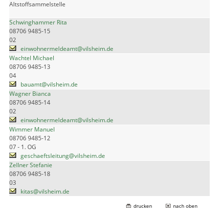
Altstoffsammelstelle
Schwinghammer Rita
08706 9485-15
02
einwohnermeldeamt@vilsheim.de
Wachtel Michael
08706 9485-13
04
bauamt@vilsheim.de
Wagner Bianca
08706 9485-14
02
einwohnermeldeamt@vilsheim.de
Wimmer Manuel
08706 9485-12
07 - 1. OG
geschaeftsleitung@vilsheim.de
Zellner Stefanie
08706 9485-18
03
kitas@vilsheim.de
drucken
nach oben