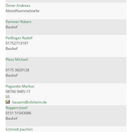
Osner Andreas
Altstoffsammelstelle
Paintner Robert
Bauhof
Peißinger Rudolf
01752713197
Bauhof
Plass Michael
0175 3820128
Bauhof
Poguntke Markus
08706 9485-17
05
bauamt@vilsheim.de
Roppert Josef
0151 51043086
Bauhof
Schmidt Joachim