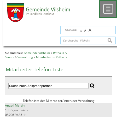
Zum Inhalt
,
zur Navigation
oder
zur Startseite
springen.
chließen
M
A
Schriftgröße
A
A
suche
Sie sind hier:
Gemeinde Vilsheim
>
Rathaus &
Service
>
Verwaltung
>
Mitarbeiter im Rathaus
Mitarbeiter-Telefon-Liste
Telefonliste der Mitarbeiter/innen der Verwaltung
Angstl Martin
1. Bürgermeister
08706 9485-11