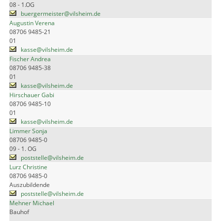
08 - 1.OG
buergermeister@vilsheim.de
Augustin Verena
08706 9485-21
01
kasse@vilsheim.de
Fischer Andrea
08706 9485-38
01
kasse@vilsheim.de
Hirschauer Gabi
08706 9485-10
01
kasse@vilsheim.de
Limmer Sonja
08706 9485-0
09 - 1. OG
poststelle@vilsheim.de
Lurz Christine
08706 9485-0
Auszubildende
poststelle@vilsheim.de
Mehner Michael
Bauhof