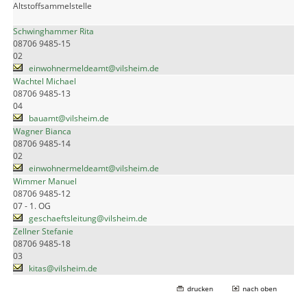
Altstoffsammelstelle
Schwinghammer Rita
08706 9485-15
02
einwohnermeldeamt@vilsheim.de
Wachtel Michael
08706 9485-13
04
bauamt@vilsheim.de
Wagner Bianca
08706 9485-14
02
einwohnermeldeamt@vilsheim.de
Wimmer Manuel
08706 9485-12
07 - 1. OG
geschaeftsleitung@vilsheim.de
Zellner Stefanie
08706 9485-18
03
kitas@vilsheim.de
drucken
nach oben