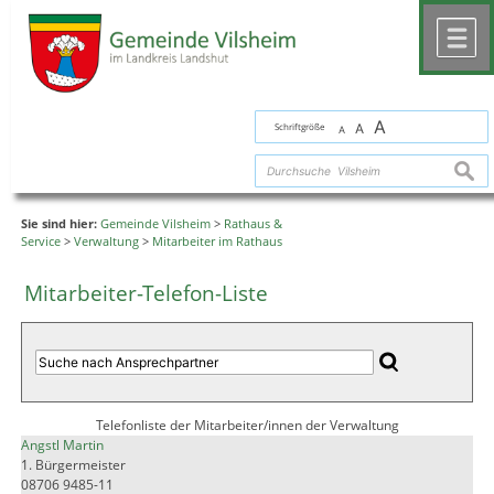
Zum Inhalt
,
zur Navigation
oder
zur Startseite
springen.
chließen
M
A
Schriftgröße
A
A
suche
Sie sind hier:
Gemeinde Vilsheim
>
Rathaus &
Service
>
Verwaltung
>
Mitarbeiter im Rathaus
Mitarbeiter-Telefon-Liste
Telefonliste der Mitarbeiter/innen der Verwaltung
Angstl Martin
1. Bürgermeister
08706 9485-11