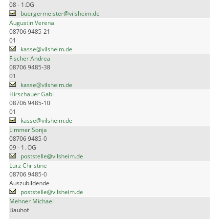
08 - 1.OG
buergermeister@vilsheim.de
Augustin Verena
08706 9485-21
01
kasse@vilsheim.de
Fischer Andrea
08706 9485-38
01
kasse@vilsheim.de
Hirschauer Gabi
08706 9485-10
01
kasse@vilsheim.de
Limmer Sonja
08706 9485-0
09 - 1. OG
poststelle@vilsheim.de
Lurz Christine
08706 9485-0
Auszubildende
poststelle@vilsheim.de
Mehner Michael
Bauhof