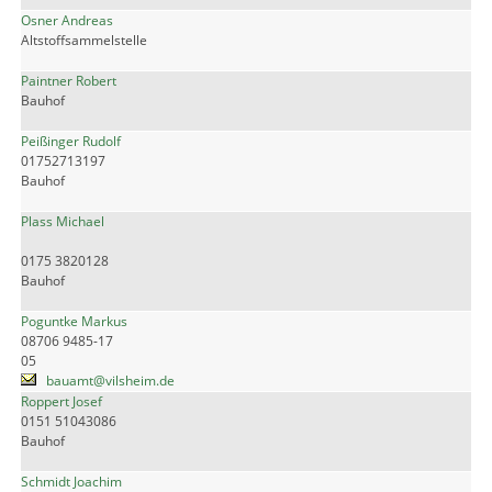
Osner Andreas
Altstoffsammelstelle
Paintner Robert
Bauhof
Peißinger Rudolf
01752713197
Bauhof
Plass Michael
0175 3820128
Bauhof
Poguntke Markus
08706 9485-17
05
bauamt@vilsheim.de
Roppert Josef
0151 51043086
Bauhof
Schmidt Joachim