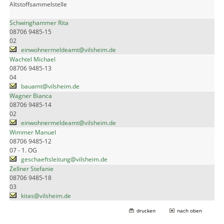
Altstoffsammelstelle
Schwinghammer Rita
08706 9485-15
02
einwohnermeldeamt@vilsheim.de
Wachtel Michael
08706 9485-13
04
bauamt@vilsheim.de
Wagner Bianca
08706 9485-14
02
einwohnermeldeamt@vilsheim.de
Wimmer Manuel
08706 9485-12
07 - 1. OG
geschaeftsleitung@vilsheim.de
Zellner Stefanie
08706 9485-18
03
kitas@vilsheim.de
drucken
nach oben