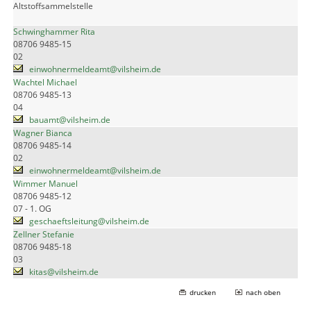
Altstoffsammelstelle
Schwinghammer Rita
08706 9485-15
02
einwohnermeldeamt@vilsheim.de
Wachtel Michael
08706 9485-13
04
bauamt@vilsheim.de
Wagner Bianca
08706 9485-14
02
einwohnermeldeamt@vilsheim.de
Wimmer Manuel
08706 9485-12
07 - 1. OG
geschaeftsleitung@vilsheim.de
Zellner Stefanie
08706 9485-18
03
kitas@vilsheim.de
drucken
nach oben