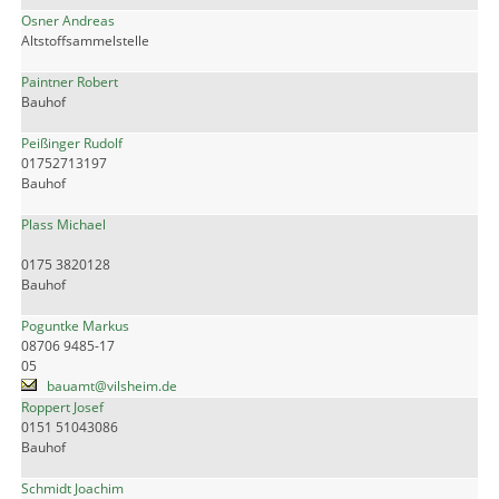
Osner Andreas
Altstoffsammelstelle
Paintner Robert
Bauhof
Peißinger Rudolf
01752713197
Bauhof
Plass Michael
0175 3820128
Bauhof
Poguntke Markus
08706 9485-17
05
bauamt@vilsheim.de
Roppert Josef
0151 51043086
Bauhof
Schmidt Joachim