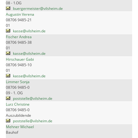
08 - 1.OG
buergermeister@vilsheim.de
Augustin Verena
08706 9485-21
01
kasse@vilsheim.de
Fischer Andrea
08706 9485-38
01
kasse@vilsheim.de
Hirschauer Gabi
08706 9485-10
01
kasse@vilsheim.de
Limmer Sonja
08706 9485-0
09 - 1. OG
poststelle@vilsheim.de
Lurz Christine
08706 9485-0
Auszubildende
poststelle@vilsheim.de
Mehner Michael
Bauhof