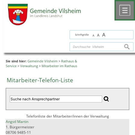
Zum Inhalt
,
zur Navigation
oder
zur Startseite
springen.
chließen
M
A
Schriftgröße
A
A
suche
Sie sind hier:
Gemeinde Vilsheim
>
Rathaus &
Service
>
Verwaltung
>
Mitarbeiter im Rathaus
Mitarbeiter-Telefon-Liste
Telefonliste der Mitarbeiter/innen der Verwaltung
Angstl Martin
1. Bürgermeister
08706 9485-11