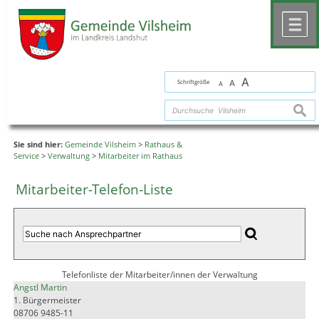
Zum Inhalt
,
zur Navigation
oder
zur Startseite
springen.
chließen
M
A
Schriftgröße
A
A
suche
Sie sind hier:
Gemeinde Vilsheim
>
Rathaus &
Service
>
Verwaltung
>
Mitarbeiter im Rathaus
Mitarbeiter-Telefon-Liste
Telefonliste der Mitarbeiter/innen der Verwaltung
Angstl Martin
1. Bürgermeister
08706 9485-11