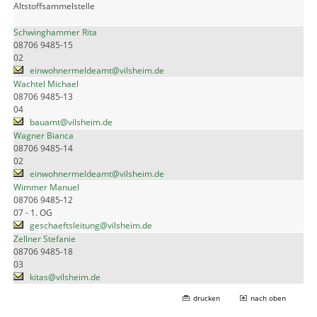
Altstoffsammelstelle
Schwinghammer Rita
08706 9485-15
02
einwohnermeldeamt@vilsheim.de
Wachtel Michael
08706 9485-13
04
bauamt@vilsheim.de
Wagner Bianca
08706 9485-14
02
einwohnermeldeamt@vilsheim.de
Wimmer Manuel
08706 9485-12
07 - 1. OG
geschaeftsleitung@vilsheim.de
Zellner Stefanie
08706 9485-18
03
kitas@vilsheim.de
drucken
nach oben