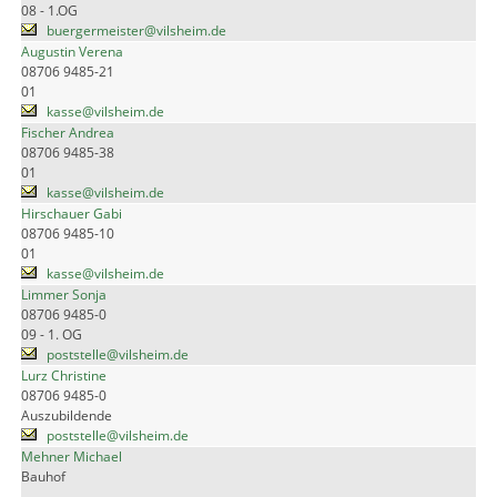
08 - 1.OG
buergermeister@vilsheim.de
Augustin Verena
08706 9485-21
01
kasse@vilsheim.de
Fischer Andrea
08706 9485-38
01
kasse@vilsheim.de
Hirschauer Gabi
08706 9485-10
01
kasse@vilsheim.de
Limmer Sonja
08706 9485-0
09 - 1. OG
poststelle@vilsheim.de
Lurz Christine
08706 9485-0
Auszubildende
poststelle@vilsheim.de
Mehner Michael
Bauhof