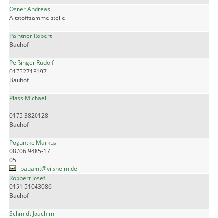
Osner Andreas
Altstoffsammelstelle
Paintner Robert
Bauhof
Peißinger Rudolf
01752713197
Bauhof
Plass Michael
0175 3820128
Bauhof
Poguntke Markus
08706 9485-17
05
bauamt@vilsheim.de
Roppert Josef
0151 51043086
Bauhof
Schmidt Joachim