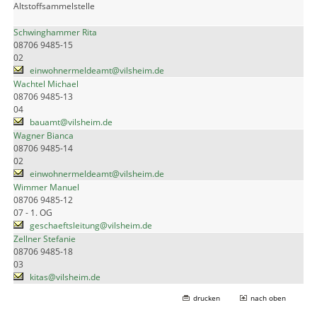
Altstoffsammelstelle
Schwinghammer Rita
08706 9485-15
02
einwohnermeldeamt@vilsheim.de
Wachtel Michael
08706 9485-13
04
bauamt@vilsheim.de
Wagner Bianca
08706 9485-14
02
einwohnermeldeamt@vilsheim.de
Wimmer Manuel
08706 9485-12
07 - 1. OG
geschaeftsleitung@vilsheim.de
Zellner Stefanie
08706 9485-18
03
kitas@vilsheim.de
drucken
nach oben