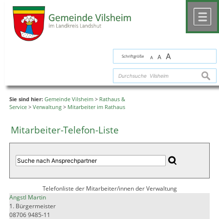
Zum Inhalt
,
zur Navigation
oder
zur Startseite
springen.
chließen
M
A
Schriftgröße
A
A
suche
Sie sind hier:
Gemeinde Vilsheim
>
Rathaus &
Service
>
Verwaltung
>
Mitarbeiter im Rathaus
Mitarbeiter-Telefon-Liste
Telefonliste der Mitarbeiter/innen der Verwaltung
Angstl Martin
1. Bürgermeister
08706 9485-11