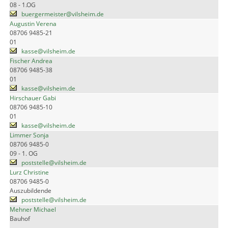
08 - 1.OG
buergermeister@vilsheim.de
Augustin Verena
08706 9485-21
01
kasse@vilsheim.de
Fischer Andrea
08706 9485-38
01
kasse@vilsheim.de
Hirschauer Gabi
08706 9485-10
01
kasse@vilsheim.de
Limmer Sonja
08706 9485-0
09 - 1. OG
poststelle@vilsheim.de
Lurz Christine
08706 9485-0
Auszubildende
poststelle@vilsheim.de
Mehner Michael
Bauhof