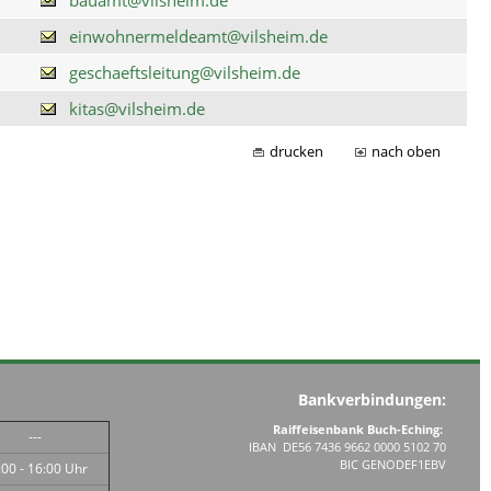
einwohnermeldeamt@vilsheim.de
geschaeftsleitung@vilsheim.de
kitas@vilsheim.de
drucken
nach oben
Bankverbindungen:
Raiffeisenbank Buch-Eching:
---
IBAN DE56 7436 9662 0000 5102 70
BIC GENODEF1EBV
:00 - 16:00 Uhr