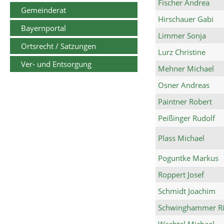
Fischer Andrea
Gemeinderat
Hirschauer Gabi
Bayernportal
Limmer Sonja
Ortsrecht / Satzungen
Lurz Christine
Ver- und Entsorgung
Mehner Michael
Osner Andreas
Paintner Robert
Peißinger Rudolf
Plass Michael
Poguntke Markus
Roppert Josef
Schmidt Joachim
Schwinghammer Ri
Wachtel Michael