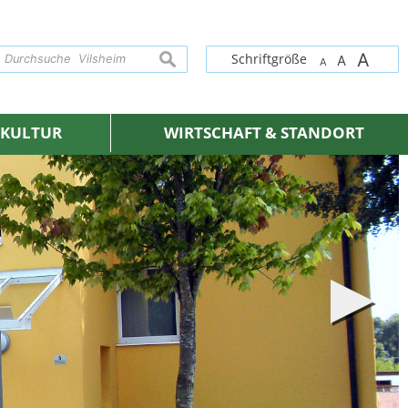
A
suchen
Schriftgröße
A
A
& KULTUR
WIRTSCHAFT & STANDORT