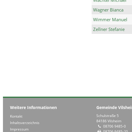
Wagner Bianca
Wimmer Manuel
Zellner Stefanie
Weitere Informationen
Gemeinde Vilshe
Schulstraße 5
Kontakt
84186 Vilsheim
Inhaltsverzeichnis
08706 9485-0
Impressum
08706 9485-20