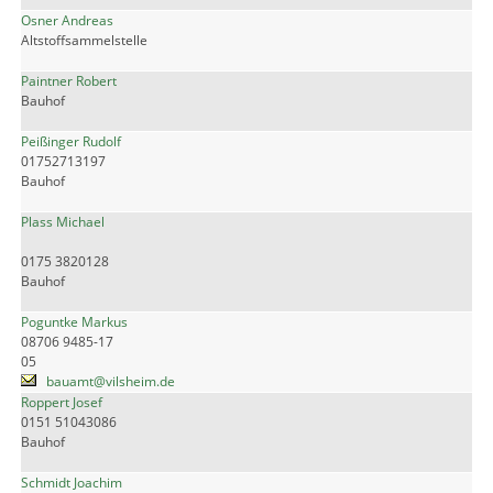
Osner Andreas
Altstoffsammelstelle
Paintner Robert
Bauhof
Peißinger Rudolf
01752713197
Bauhof
Plass Michael
0175 3820128
Bauhof
Poguntke Markus
08706 9485-17
05
bauamt@vilsheim.de
Roppert Josef
0151 51043086
Bauhof
Schmidt Joachim