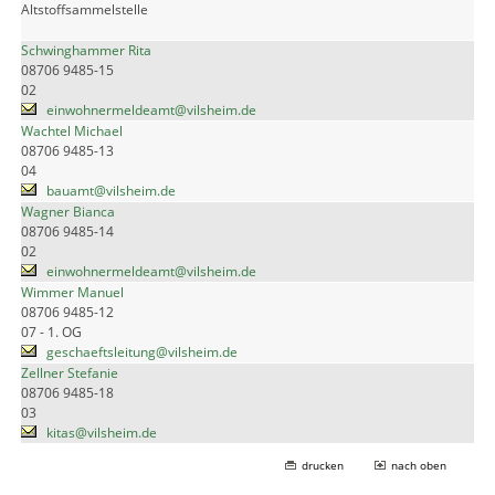
Altstoffsammelstelle
Schwinghammer Rita
08706 9485-15
02
einwohnermeldeamt@vilsheim.de
Wachtel Michael
08706 9485-13
04
bauamt@vilsheim.de
Wagner Bianca
08706 9485-14
02
einwohnermeldeamt@vilsheim.de
Wimmer Manuel
08706 9485-12
07 - 1. OG
geschaeftsleitung@vilsheim.de
Zellner Stefanie
08706 9485-18
03
kitas@vilsheim.de
drucken
nach oben