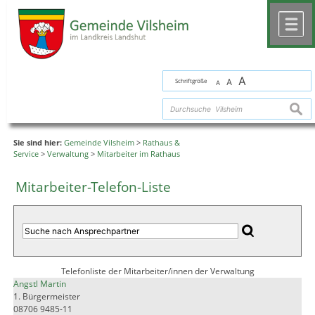
Zum Inhalt
,
zur Navigation
oder
zur Startseite
springen.
chließen
M
A
Schriftgröße
A
A
suche
Sie sind hier:
Gemeinde Vilsheim
>
Rathaus &
Service
>
Verwaltung
>
Mitarbeiter im Rathaus
Mitarbeiter-Telefon-Liste
Telefonliste der Mitarbeiter/innen der Verwaltung
Angstl Martin
1. Bürgermeister
08706 9485-11