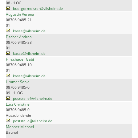
08 - 1.OG
buergermeister@vilsheim.de
Augustin Verena
08706 9485-21
01
kasse@vilsheim.de
Fischer Andrea
08706 9485-38
01
kasse@vilsheim.de
Hirschauer Gabi
08706 9485-10
01
kasse@vilsheim.de
Limmer Sonja
08706 9485-0
09 - 1. OG
poststelle@vilsheim.de
Lurz Christine
08706 9485-0
Auszubildende
poststelle@vilsheim.de
Mehner Michael
Bauhof