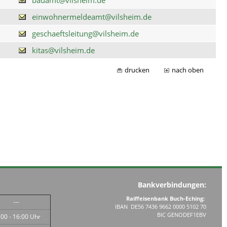
einwohnermeldeamt@vilsheim.de
geschaeftsleitung@vilsheim.de
kitas@vilsheim.de
drucken
nach oben
Bankverbindungen:
Raiffeisenbank Buch-Eching:
---
IBAN DE56 7436 9662 0000 5102 70
BIC GENODEF1EBV
:00 - 16:00 Uhr