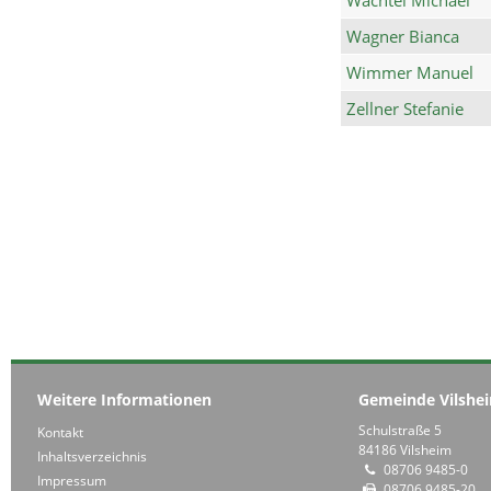
Wagner Bianca
Wimmer Manuel
Zellner Stefanie
Weitere Informationen
Gemeinde Vilshe
Schulstraße 5
Kontakt
84186 Vilsheim
Inhaltsverzeichnis
08706 9485-0
Impressum
08706 9485-20