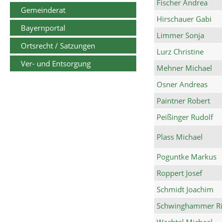
Fischer Andrea
Gemeinderat
Hirschauer Gabi
Bayernportal
Limmer Sonja
Ortsrecht / Satzungen
Lurz Christine
Ver- und Entsorgung
Mehner Michael
Osner Andreas
Paintner Robert
Peißinger Rudolf
Plass Michael
Poguntke Markus
Roppert Josef
Schmidt Joachim
Schwinghammer Ri
Wachtel Michael