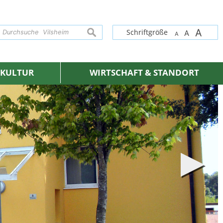
A
suchen
Schriftgröße
A
A
& KULTUR
WIRTSCHAFT & STANDORT