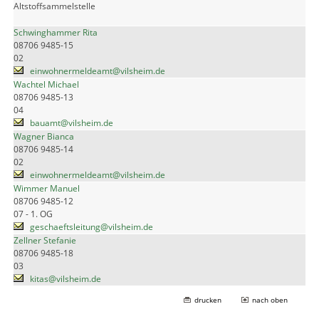
Altstoffsammelstelle
Schwinghammer Rita
08706 9485-15
02
einwohnermeldeamt@vilsheim.de
Wachtel Michael
08706 9485-13
04
bauamt@vilsheim.de
Wagner Bianca
08706 9485-14
02
einwohnermeldeamt@vilsheim.de
Wimmer Manuel
08706 9485-12
07 - 1. OG
geschaeftsleitung@vilsheim.de
Zellner Stefanie
08706 9485-18
03
kitas@vilsheim.de
drucken
nach oben