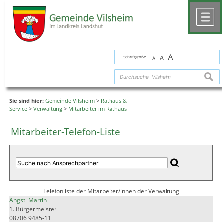
Zum Inhalt
,
zur Navigation
oder
zur Startseite
springen.
chließen
M
A
Schriftgröße
A
A
suche
Sie sind hier:
Gemeinde Vilsheim
>
Rathaus &
Service
>
Verwaltung
>
Mitarbeiter im Rathaus
Mitarbeiter-Telefon-Liste
Telefonliste der Mitarbeiter/innen der Verwaltung
Angstl Martin
1. Bürgermeister
08706 9485-11