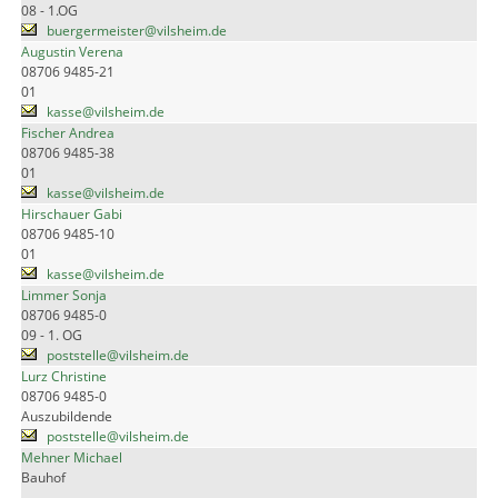
08 - 1.OG
buergermeister@vilsheim.de
Augustin Verena
08706 9485-21
01
kasse@vilsheim.de
Fischer Andrea
08706 9485-38
01
kasse@vilsheim.de
Hirschauer Gabi
08706 9485-10
01
kasse@vilsheim.de
Limmer Sonja
08706 9485-0
09 - 1. OG
poststelle@vilsheim.de
Lurz Christine
08706 9485-0
Auszubildende
poststelle@vilsheim.de
Mehner Michael
Bauhof