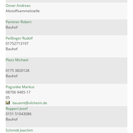
Osner Andreas
Altstoffsammelstelle
Paintner Robert
Bauhof
Peißinger Rudolf
01752713197
Bauhof
Plass Michael
0175 3820128
Bauhof
Poguntke Markus
08706 9485-17
05
bauamt@vilsheim.de
Roppert Josef
0151 51043086
Bauhof
Schmidt Joachim