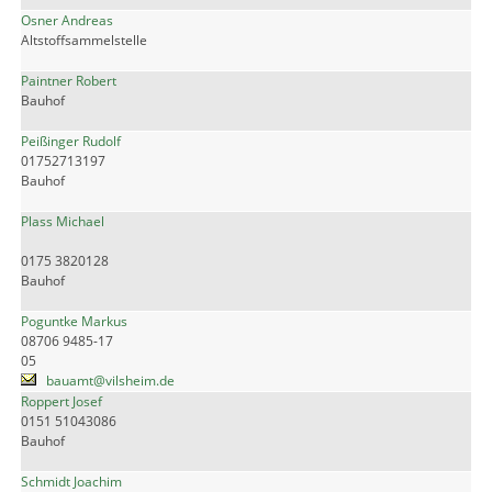
Osner Andreas
Altstoffsammelstelle
Paintner Robert
Bauhof
Peißinger Rudolf
01752713197
Bauhof
Plass Michael
0175 3820128
Bauhof
Poguntke Markus
08706 9485-17
05
bauamt@vilsheim.de
Roppert Josef
0151 51043086
Bauhof
Schmidt Joachim