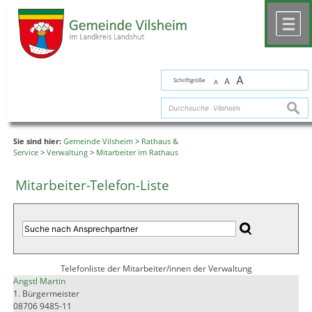
Zum Inhalt
,
zur Navigation
oder
zur Startseite
springen.
chließen
M
A
Schriftgröße
A
A
suche
Sie sind hier:
Gemeinde Vilsheim
>
Rathaus &
Service
>
Verwaltung
>
Mitarbeiter im Rathaus
Mitarbeiter-Telefon-Liste
Telefonliste der Mitarbeiter/innen der Verwaltung
Angstl Martin
1. Bürgermeister
08706 9485-11