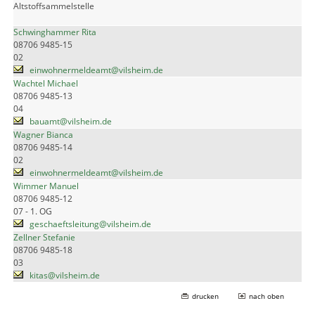
Altstoffsammelstelle
Schwinghammer Rita
08706 9485-15
02
einwohnermeldeamt@vilsheim.de
Wachtel Michael
08706 9485-13
04
bauamt@vilsheim.de
Wagner Bianca
08706 9485-14
02
einwohnermeldeamt@vilsheim.de
Wimmer Manuel
08706 9485-12
07 - 1. OG
geschaeftsleitung@vilsheim.de
Zellner Stefanie
08706 9485-18
03
kitas@vilsheim.de
drucken
nach oben