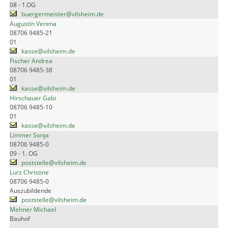
08 - 1.OG
buergermeister@vilsheim.de
Augustin Verena
08706 9485-21
01
kasse@vilsheim.de
Fischer Andrea
08706 9485-38
01
kasse@vilsheim.de
Hirschauer Gabi
08706 9485-10
01
kasse@vilsheim.de
Limmer Sonja
08706 9485-0
09 - 1. OG
poststelle@vilsheim.de
Lurz Christine
08706 9485-0
Auszubildende
poststelle@vilsheim.de
Mehner Michael
Bauhof