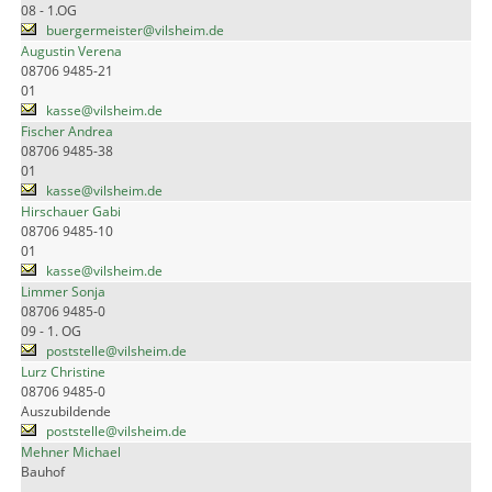
08 - 1.OG
buergermeister@vilsheim.de
Augustin Verena
08706 9485-21
01
kasse@vilsheim.de
Fischer Andrea
08706 9485-38
01
kasse@vilsheim.de
Hirschauer Gabi
08706 9485-10
01
kasse@vilsheim.de
Limmer Sonja
08706 9485-0
09 - 1. OG
poststelle@vilsheim.de
Lurz Christine
08706 9485-0
Auszubildende
poststelle@vilsheim.de
Mehner Michael
Bauhof