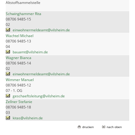
Altstoffsammelstelle
Schwinghammer Rita
08706 9485-15
02
einwohnermeldeamt@vilsheim.de
Wachtel Michael
08706 9485-13
04
bauamt@vilsheim.de
Wagner Bianca
08706 9485-14
02
einwohnermeldeamt@vilsheim.de
Wimmer Manuel
08706 9485-12
07 - 1. OG
geschaeftsleitung@vilsheim.de
Zellner Stefanie
08706 9485-18
03
kitas@vilsheim.de
drucken
nach oben