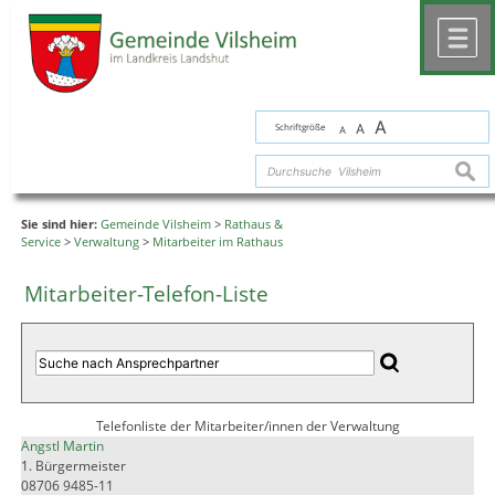
Zum Inhalt
,
zur Navigation
oder
zur Startseite
springen.
chließen
M
A
Schriftgröße
A
A
suche
Sie sind hier:
Gemeinde Vilsheim
>
Rathaus &
Service
>
Verwaltung
>
Mitarbeiter im Rathaus
Mitarbeiter-Telefon-Liste
Telefonliste der Mitarbeiter/innen der Verwaltung
Angstl Martin
1. Bürgermeister
08706 9485-11