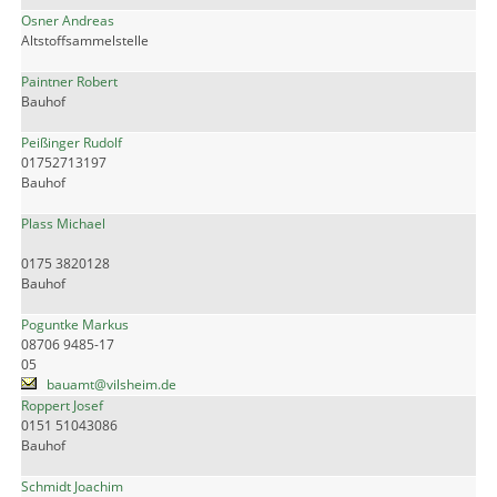
Osner Andreas
Altstoffsammelstelle
Paintner Robert
Bauhof
Peißinger Rudolf
01752713197
Bauhof
Plass Michael
0175 3820128
Bauhof
Poguntke Markus
08706 9485-17
05
bauamt@vilsheim.de
Roppert Josef
0151 51043086
Bauhof
Schmidt Joachim