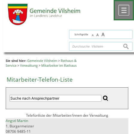
Zum Inhalt
,
zur Navigation
oder
zur Startseite
springen.
chließen
M
A
Schriftgröße
A
A
suche
Sie sind hier:
Gemeinde Vilsheim
>
Rathaus &
Service
>
Verwaltung
>
Mitarbeiter im Rathaus
Mitarbeiter-Telefon-Liste
Telefonliste der Mitarbeiter/innen der Verwaltung
Angstl Martin
1. Bürgermeister
08706 9485-11