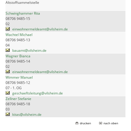
Altstoffsammelstelle
Schwinghammer Rita
08706 9485-15
02
einwohnermeldeamt@vilsheim.de
Wachtel Michael
08706 9485-13
04
bauamt@vilsheim.de
Wagner Bianca
08706 9485-14
02
einwohnermeldeamt@vilsheim.de
Wimmer Manuel
08706 9485-12
07 - 1. OG
geschaeftsleitung@vilsheim.de
Zellner Stefanie
08706 9485-18
03
kitas@vilsheim.de
drucken
nach oben