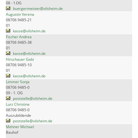
08 - 1.OG
buergermeister@vilsheim.de
Augustin Verena
08706 9485-21
01
kasse@vilsheim.de
Fischer Andrea
08706 9485-38
01
kasse@vilsheim.de
Hirschauer Gabi
08706 9485-10
01
kasse@vilsheim.de
Limmer Sonja
08706 9485-0
09 - 1. OG
poststelle@vilsheim.de
Lurz Christine
08706 9485-0
Auszubildende
poststelle@vilsheim.de
Mehner Michael
Bauhof