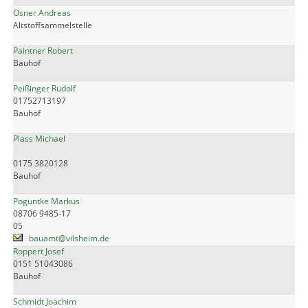
Osner Andreas
Altstoffsammelstelle
Paintner Robert
Bauhof
Peißinger Rudolf
01752713197
Bauhof
Plass Michael
0175 3820128
Bauhof
Poguntke Markus
08706 9485-17
05
bauamt@vilsheim.de
Roppert Josef
0151 51043086
Bauhof
Schmidt Joachim