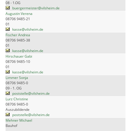
08 - 1.OG
buergermeister@vilsheim.de
Augustin Verena
08706 9485-21
01
kasse@vilsheim.de
Fischer Andrea
08706 9485-38
01
kasse@vilsheim.de
Hirschauer Gabi
08706 9485-10
01
kasse@vilsheim.de
Limmer Sonja
08706 9485-0
09 - 1. OG
poststelle@vilsheim.de
Lurz Christine
08706 9485-0
Auszubildende
poststelle@vilsheim.de
Mehner Michael
Bauhof