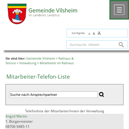
Zum Inhalt
,
zur Navigation
oder
zur Startseite
springen.
chließen
M
A
Schriftgröße
A
A
suche
Sie sind hier:
Gemeinde Vilsheim
>
Rathaus &
Service
>
Verwaltung
>
Mitarbeiter im Rathaus
Mitarbeiter-Telefon-Liste
Telefonliste der Mitarbeiter/innen der Verwaltung
Angstl Martin
1. Bürgermeister
08706 9485-11