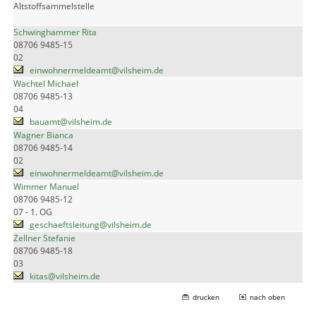
Altstoffsammelstelle
Schwinghammer Rita
08706 9485-15
02
einwohnermeldeamt@vilsheim.de
Wachtel Michael
08706 9485-13
04
bauamt@vilsheim.de
Wagner Bianca
08706 9485-14
02
einwohnermeldeamt@vilsheim.de
Wimmer Manuel
08706 9485-12
07 - 1. OG
geschaeftsleitung@vilsheim.de
Zellner Stefanie
08706 9485-18
03
kitas@vilsheim.de
drucken
nach oben