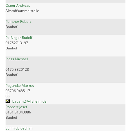
Osner Andreas
Altstoffsammelstelle
Paintner Robert
Bauhof
Peißinger Rudolf
01752713197
Bauhof
Plass Michael
0175 3820128
Bauhof
Poguntke Markus
08706 9485-17
05
bauamt@vilsheim.de
Roppert Josef
0151 51043086
Bauhof
Schmidt Joachim