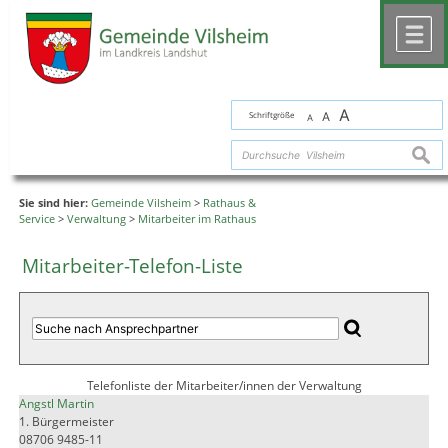
Zum Inhalt
,
zur Navigation
oder
zur Startseite
springen.
chließen
M
A
Schriftgröße
A
A
suche
Sie sind hier:
Gemeinde Vilsheim
>
Rathaus &
Service
>
Verwaltung
>
Mitarbeiter im Rathaus
Mitarbeiter-Telefon-Liste
Telefonliste der Mitarbeiter/innen der Verwaltung
Angstl Martin
1. Bürgermeister
08706 9485-11