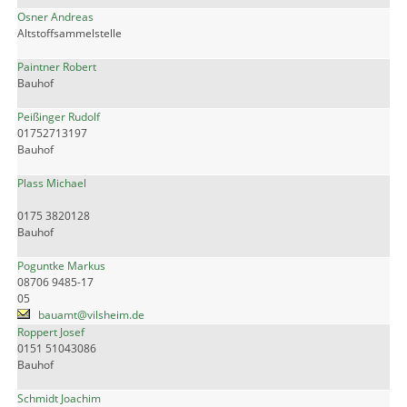
Osner Andreas
Altstoffsammelstelle
Paintner Robert
Bauhof
Peißinger Rudolf
01752713197
Bauhof
Plass Michael
0175 3820128
Bauhof
Poguntke Markus
08706 9485-17
05
bauamt@vilsheim.de
Roppert Josef
0151 51043086
Bauhof
Schmidt Joachim