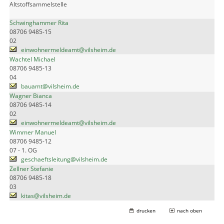
Altstoffsammelstelle
Schwinghammer Rita
08706 9485-15
02
einwohnermeldeamt@vilsheim.de
Wachtel Michael
08706 9485-13
04
bauamt@vilsheim.de
Wagner Bianca
08706 9485-14
02
einwohnermeldeamt@vilsheim.de
Wimmer Manuel
08706 9485-12
07 - 1. OG
geschaeftsleitung@vilsheim.de
Zellner Stefanie
08706 9485-18
03
kitas@vilsheim.de
drucken
nach oben