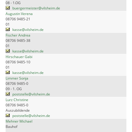
08 - 1.OG
buergermeister@vilsheim.de
Augustin Verena
08706 9485-21
01
kasse@vilsheim.de
Fischer Andrea
08706 9485-38
01
kasse@vilsheim.de
Hirschauer Gabi
08706 9485-10
01
kasse@vilsheim.de
Limmer Sonja
08706 9485-0
09 - 1. OG
poststelle@vilsheim.de
Lurz Christine
08706 9485-0
Auszubildende
poststelle@vilsheim.de
Mehner Michael
Bauhof