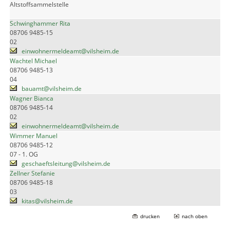
Altstoffsammelstelle
Schwinghammer Rita
08706 9485-15
02
einwohnermeldeamt@vilsheim.de
Wachtel Michael
08706 9485-13
04
bauamt@vilsheim.de
Wagner Bianca
08706 9485-14
02
einwohnermeldeamt@vilsheim.de
Wimmer Manuel
08706 9485-12
07 - 1. OG
geschaeftsleitung@vilsheim.de
Zellner Stefanie
08706 9485-18
03
kitas@vilsheim.de
drucken
nach oben