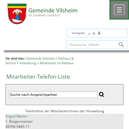
Zum Inhalt
,
zur Navigation
oder
zur Startseite
springen.
chließen
M
A
Schriftgröße
A
A
suche
Sie sind hier:
Gemeinde Vilsheim
>
Rathaus &
Service
>
Verwaltung
>
Mitarbeiter im Rathaus
Mitarbeiter-Telefon-Liste
Telefonliste der Mitarbeiter/innen der Verwaltung
Angstl Martin
1. Bürgermeister
08706 9485-11