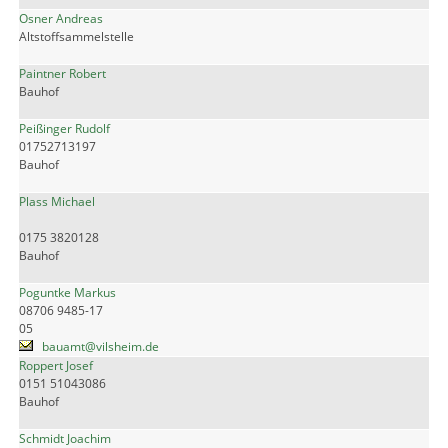
Osner Andreas
Altstoffsammelstelle
Paintner Robert
Bauhof
Peißinger Rudolf
01752713197
Bauhof
Plass Michael
0175 3820128
Bauhof
Poguntke Markus
08706 9485-17
05
bauamt@vilsheim.de
Roppert Josef
0151 51043086
Bauhof
Schmidt Joachim