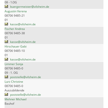
08 - 1.OG
buergermeister@vilsheim.de
Augustin Verena
08706 9485-21
01
kasse@vilsheim.de
Fischer Andrea
08706 9485-38
01
kasse@vilsheim.de
Hirschauer Gabi
08706 9485-10
01
kasse@vilsheim.de
Limmer Sonja
08706 9485-0
09 - 1. OG
poststelle@vilsheim.de
Lurz Christine
08706 9485-0
Auszubildende
poststelle@vilsheim.de
Mehner Michael
Bauhof