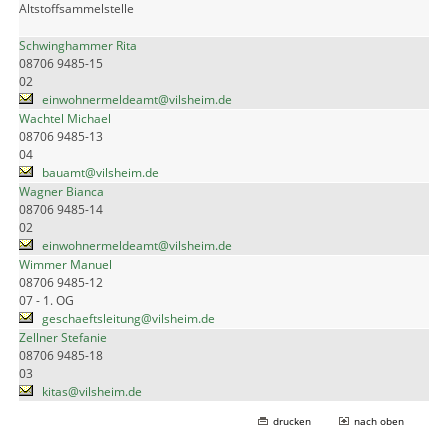
Altstoffsammelstelle
Schwinghammer Rita
08706 9485-15
02
einwohnermeldeamt@vilsheim.de
Wachtel Michael
08706 9485-13
04
bauamt@vilsheim.de
Wagner Bianca
08706 9485-14
02
einwohnermeldeamt@vilsheim.de
Wimmer Manuel
08706 9485-12
07 - 1. OG
geschaeftsleitung@vilsheim.de
Zellner Stefanie
08706 9485-18
03
kitas@vilsheim.de
drucken
nach oben