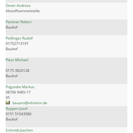
Osner Andreas
Altstoffsammelstelle
Paintner Robert
Bauhof
Peißinger Rudolf
01752713197
Bauhof
Plass Michael
0175 3820128
Bauhof
Poguntke Markus
08706 9485-17
05
bauamt@vilsheim.de
Roppert Josef
0151 51043086
Bauhof
Schmidt Joachim