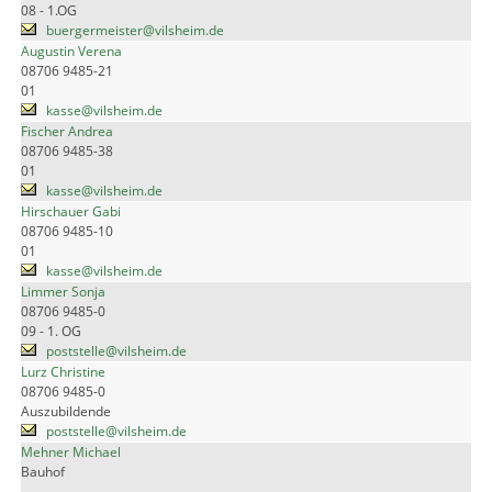
08 - 1.OG
buergermeister@vilsheim.de
Augustin Verena
08706 9485-21
01
kasse@vilsheim.de
Fischer Andrea
08706 9485-38
01
kasse@vilsheim.de
Hirschauer Gabi
08706 9485-10
01
kasse@vilsheim.de
Limmer Sonja
08706 9485-0
09 - 1. OG
poststelle@vilsheim.de
Lurz Christine
08706 9485-0
Auszubildende
poststelle@vilsheim.de
Mehner Michael
Bauhof