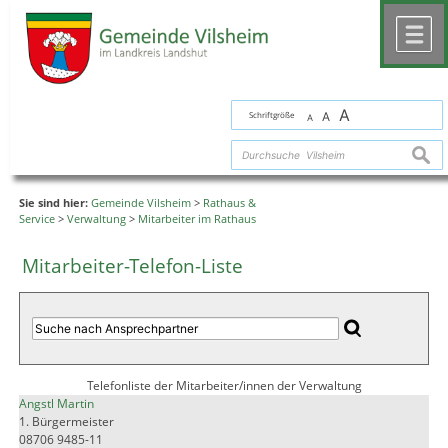
Zum Inhalt
,
zur Navigation
oder
zur Startseite
springen.
chließen
M
A
Schriftgröße
A
A
suche
Sie sind hier:
Gemeinde Vilsheim
>
Rathaus &
Service
>
Verwaltung
>
Mitarbeiter im Rathaus
Mitarbeiter-Telefon-Liste
Telefonliste der Mitarbeiter/innen der Verwaltung
Angstl Martin
1. Bürgermeister
08706 9485-11