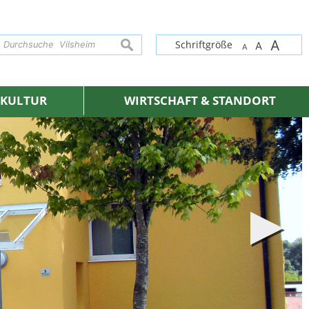
A
suchen
Schriftgröße
A
A
& KULTUR
WIRTSCHAFT & STANDORT