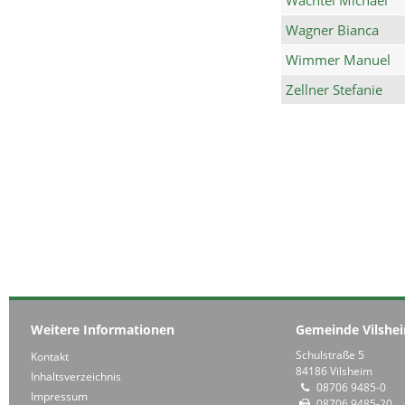
Wagner Bianca
Wimmer Manuel
Zellner Stefanie
Weitere Informationen
Gemeinde Vilshe
Schulstraße 5
Kontakt
84186 Vilsheim
Inhaltsverzeichnis
08706 9485-0
Impressum
08706 9485-20