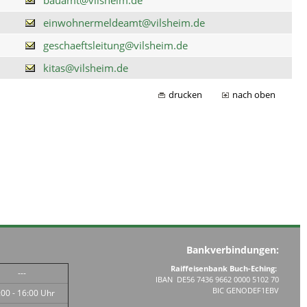
einwohnermeldeamt@vilsheim.de
geschaeftsleitung@vilsheim.de
kitas@vilsheim.de
drucken
nach oben
Bankverbindungen:
Raiffeisenbank Buch-Eching:
---
IBAN DE56 7436 9662 0000 5102 70
BIC GENODEF1EBV
:00 - 16:00 Uhr