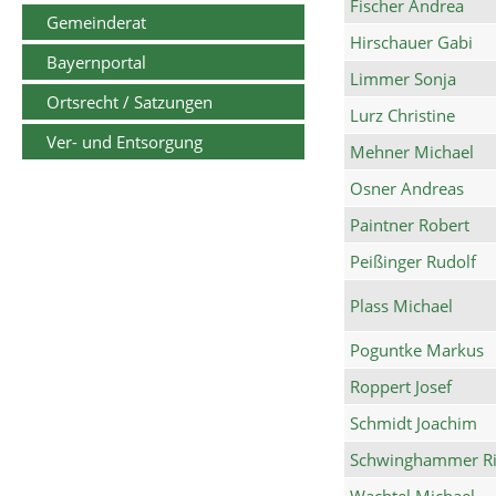
Fischer Andrea
Gemeinderat
Hirschauer Gabi
Bayernportal
Limmer Sonja
Ortsrecht / Satzungen
Lurz Christine
Ver- und Entsorgung
Mehner Michael
Osner Andreas
Paintner Robert
Peißinger Rudolf
Plass Michael
Poguntke Markus
Roppert Josef
Schmidt Joachim
Schwinghammer Ri
Wachtel Michael