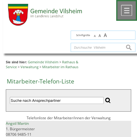
Zum Inhalt
,
zur Navigation
oder
zur Startseite
springen.
chließen
M
A
Schriftgröße
A
A
suche
Sie sind hier:
Gemeinde Vilsheim
>
Rathaus &
Service
>
Verwaltung
>
Mitarbeiter im Rathaus
Mitarbeiter-Telefon-Liste
Telefonliste der Mitarbeiter/innen der Verwaltung
Angstl Martin
1. Bürgermeister
08706 9485-11