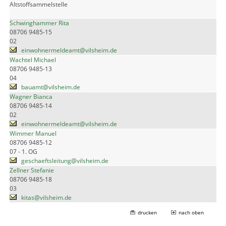
Altstoffsammelstelle
Schwinghammer Rita
08706 9485-15
02
einwohnermeldeamt@vilsheim.de
Wachtel Michael
08706 9485-13
04
bauamt@vilsheim.de
Wagner Bianca
08706 9485-14
02
einwohnermeldeamt@vilsheim.de
Wimmer Manuel
08706 9485-12
07 - 1. OG
geschaeftsleitung@vilsheim.de
Zellner Stefanie
08706 9485-18
03
kitas@vilsheim.de
drucken
nach oben