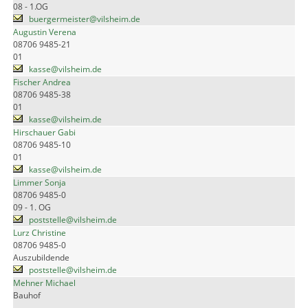
08 - 1.OG
buergermeister@vilsheim.de
Augustin Verena
08706 9485-21
01
kasse@vilsheim.de
Fischer Andrea
08706 9485-38
01
kasse@vilsheim.de
Hirschauer Gabi
08706 9485-10
01
kasse@vilsheim.de
Limmer Sonja
08706 9485-0
09 - 1. OG
poststelle@vilsheim.de
Lurz Christine
08706 9485-0
Auszubildende
poststelle@vilsheim.de
Mehner Michael
Bauhof