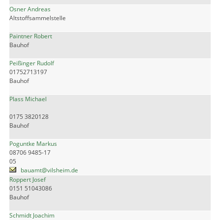
Osner Andreas
Altstoffsammelstelle
Paintner Robert
Bauhof
Peißinger Rudolf
01752713197
Bauhof
Plass Michael
0175 3820128
Bauhof
Poguntke Markus
08706 9485-17
05
bauamt@vilsheim.de
Roppert Josef
0151 51043086
Bauhof
Schmidt Joachim