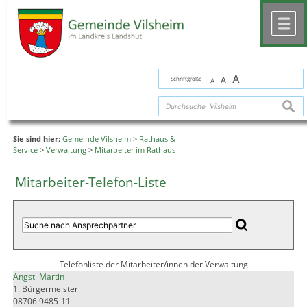
Zum Inhalt
,
zur Navigation
oder
zur Startseite
springen.
chließen
M
A
Schriftgröße
A
A
suche
Sie sind hier:
Gemeinde Vilsheim
>
Rathaus &
Service
>
Verwaltung
>
Mitarbeiter im Rathaus
Mitarbeiter-Telefon-Liste
Telefonliste der Mitarbeiter/innen der Verwaltung
Angstl Martin
1. Bürgermeister
08706 9485-11