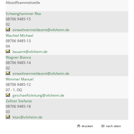
Altstoffsammelstelle
Schwinghammer Rita
08706 9485-15
02
einwohnermeldeamt@vilsheim.de
Wachtel Michael
08706 9485-13
04
bauamt@vilsheim.de
Wagner Bianca
08706 9485-14
02
einwohnermeldeamt@vilsheim.de
Wimmer Manuel
08706 9485-12
07 - 1. OG
geschaeftsleitung@vilsheim.de
Zellner Stefanie
08706 9485-18
03
kitas@vilsheim.de
drucken
nach oben