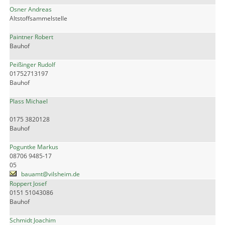
Osner Andreas
Altstoffsammelstelle
Paintner Robert
Bauhof
Peißinger Rudolf
01752713197
Bauhof
Plass Michael
0175 3820128
Bauhof
Poguntke Markus
08706 9485-17
05
bauamt@vilsheim.de
Roppert Josef
0151 51043086
Bauhof
Schmidt Joachim