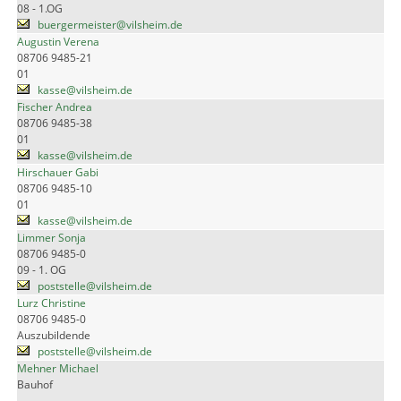
08 - 1.OG
buergermeister@vilsheim.de
Augustin Verena
08706 9485-21
01
kasse@vilsheim.de
Fischer Andrea
08706 9485-38
01
kasse@vilsheim.de
Hirschauer Gabi
08706 9485-10
01
kasse@vilsheim.de
Limmer Sonja
08706 9485-0
09 - 1. OG
poststelle@vilsheim.de
Lurz Christine
08706 9485-0
Auszubildende
poststelle@vilsheim.de
Mehner Michael
Bauhof