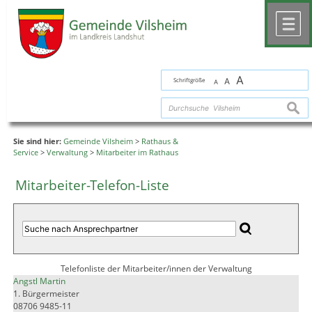
Zum Inhalt
,
zur Navigation
oder
zur Startseite
springen.
chließen
M
A
Schriftgröße
A
A
suche
Sie sind hier:
Gemeinde Vilsheim
>
Rathaus &
Service
>
Verwaltung
>
Mitarbeiter im Rathaus
Mitarbeiter-Telefon-Liste
Telefonliste der Mitarbeiter/innen der Verwaltung
Angstl Martin
1. Bürgermeister
08706 9485-11