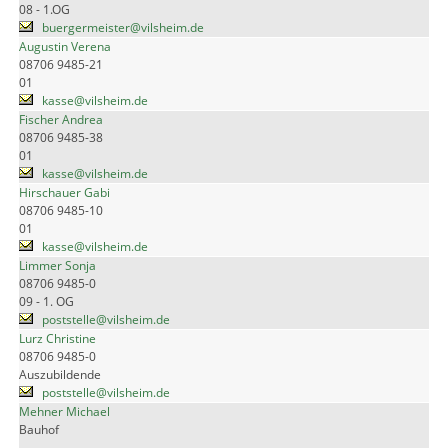
08 - 1.OG
buergermeister@vilsheim.de
Augustin Verena
08706 9485-21
01
kasse@vilsheim.de
Fischer Andrea
08706 9485-38
01
kasse@vilsheim.de
Hirschauer Gabi
08706 9485-10
01
kasse@vilsheim.de
Limmer Sonja
08706 9485-0
09 - 1. OG
poststelle@vilsheim.de
Lurz Christine
08706 9485-0
Auszubildende
poststelle@vilsheim.de
Mehner Michael
Bauhof