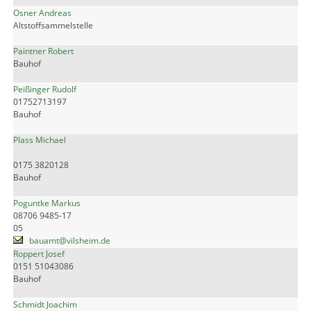
Osner Andreas
Altstoffsammelstelle
Paintner Robert
Bauhof
Peißinger Rudolf
01752713197
Bauhof
Plass Michael
0175 3820128
Bauhof
Poguntke Markus
08706 9485-17
05
bauamt@vilsheim.de
Roppert Josef
0151 51043086
Bauhof
Schmidt Joachim