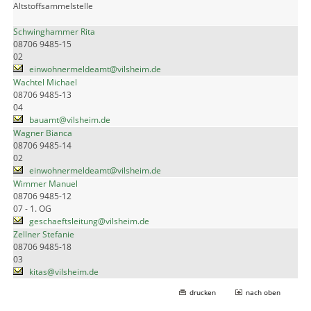
Altstoffsammelstelle
Schwinghammer Rita
08706 9485-15
02
einwohnermeldeamt@vilsheim.de
Wachtel Michael
08706 9485-13
04
bauamt@vilsheim.de
Wagner Bianca
08706 9485-14
02
einwohnermeldeamt@vilsheim.de
Wimmer Manuel
08706 9485-12
07 - 1. OG
geschaeftsleitung@vilsheim.de
Zellner Stefanie
08706 9485-18
03
kitas@vilsheim.de
drucken
nach oben