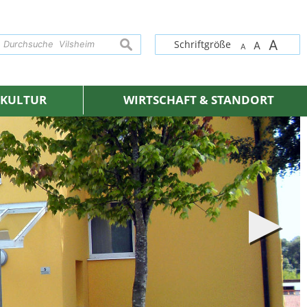
A
suchen
Schriftgröße
A
A
& KULTUR
WIRTSCHAFT & STANDORT