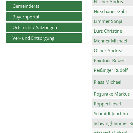
Fischer Andrea
Gemeinderat
Hirschauer Gabi
Bayernportal
Limmer Sonja
Ortsrecht / Satzungen
Lurz Christine
Ver- und Entsorgung
Mehner Michael
Osner Andreas
Paintner Robert
Peißinger Rudolf
Plass Michael
Poguntke Markus
Roppert Josef
Schmidt Joachim
Schwinghammer Ri
Wachtel Michael