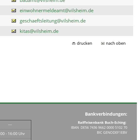
einwohnermeldeamt@vilsheim.de
geschaeftsleitung@vilsheim.de
kitas@vilsheim.de
drucken
nach oben
Bankverbindungen:
Raiffeisenbank Buch-Eching:
---
IBAN DE56 7436 9662 0000 5102 70
BIC GENODEF1EBV
:00 - 16:00 Uhr