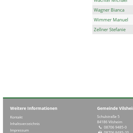
Wagner Bianca
Wimmer Manuel
Zellner Stefanie
Weitere Informationen
Gemeinde Vilshe
Schulstraße 5
Kontakt
84186 Vilsheim
Inhaltsverzeichnis
08706 9485-0
Impressum
08706 9485-20