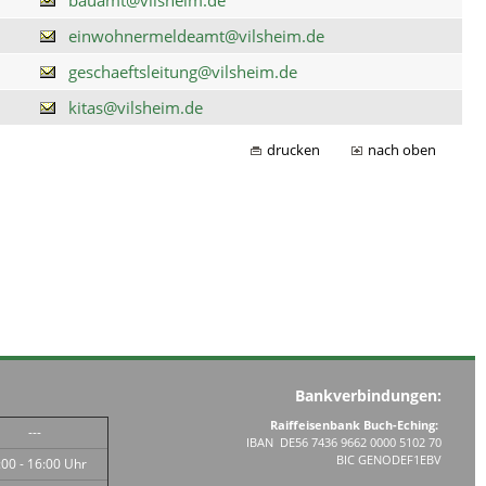
einwohnermeldeamt@vilsheim.de
geschaeftsleitung@vilsheim.de
kitas@vilsheim.de
drucken
nach oben
Bankverbindungen:
Raiffeisenbank Buch-Eching:
---
IBAN DE56 7436 9662 0000 5102 70
BIC GENODEF1EBV
:00 - 16:00 Uhr