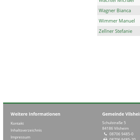
Wagner Bianca
Wimmer Manuel
Zellner Stefanie
Weitere Informationen
Gemeinde Vilshe
Schulstraße 5
Kontakt
84186 Vilsheim
Inhaltsverzeichnis
08706 9485-0
Impressum
08706 9485-20