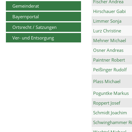
Fischer Andrea
Gemeinderat
Hirschauer Gabi
Bayernportal
Limmer Sonja
Ortsrecht / Satzungen
Lurz Christine
Ver- und Entsorgung
Mehner Michael
Osner Andreas
Paintner Robert
Peißinger Rudolf
Plass Michael
Poguntke Markus
Roppert Josef
Schmidt Joachim
Schwinghammer Ri
Wachtel Michael