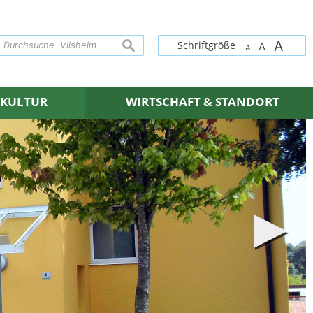
A
suchen
Schriftgröße
A
A
& KULTUR
WIRTSCHAFT & STANDORT