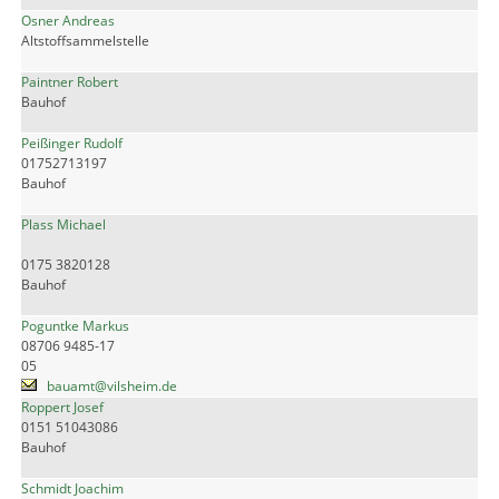
Osner Andreas
Altstoffsammelstelle
Paintner Robert
Bauhof
Peißinger Rudolf
01752713197
Bauhof
Plass Michael
0175 3820128
Bauhof
Poguntke Markus
08706 9485-17
05
bauamt@vilsheim.de
Roppert Josef
0151 51043086
Bauhof
Schmidt Joachim