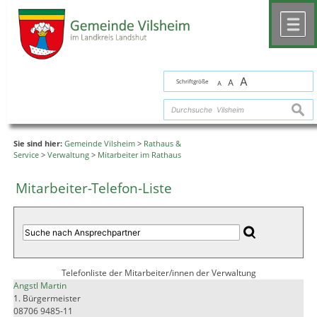
Zum Inhalt
,
zur Navigation
oder
zur Startseite
springen.
chließen
M
A
Schriftgröße
A
A
suche
Sie sind hier:
Gemeinde Vilsheim
>
Rathaus &
Service
>
Verwaltung
>
Mitarbeiter im Rathaus
Mitarbeiter-Telefon-Liste
Telefonliste der Mitarbeiter/innen der Verwaltung
Angstl Martin
1. Bürgermeister
08706 9485-11