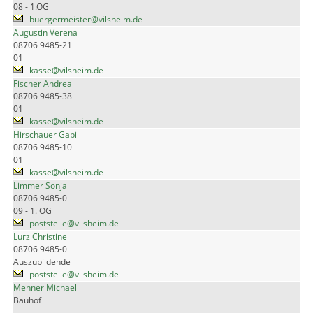
08 - 1.OG
buergermeister@vilsheim.de
Augustin Verena
08706 9485-21
01
kasse@vilsheim.de
Fischer Andrea
08706 9485-38
01
kasse@vilsheim.de
Hirschauer Gabi
08706 9485-10
01
kasse@vilsheim.de
Limmer Sonja
08706 9485-0
09 - 1. OG
poststelle@vilsheim.de
Lurz Christine
08706 9485-0
Auszubildende
poststelle@vilsheim.de
Mehner Michael
Bauhof