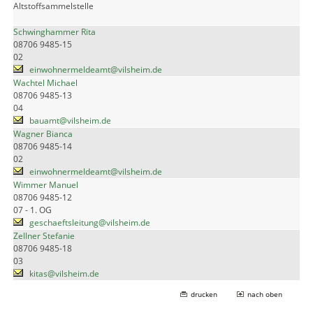
Altstoffsammelstelle
Schwinghammer Rita
08706 9485-15
02
einwohnermeldeamt@vilsheim.de
Wachtel Michael
08706 9485-13
04
bauamt@vilsheim.de
Wagner Bianca
08706 9485-14
02
einwohnermeldeamt@vilsheim.de
Wimmer Manuel
08706 9485-12
07 - 1. OG
geschaeftsleitung@vilsheim.de
Zellner Stefanie
08706 9485-18
03
kitas@vilsheim.de
drucken
nach oben