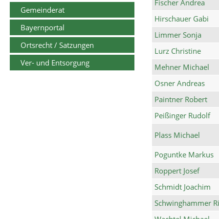
Fischer Andrea
Gemeinderat
Hirschauer Gabi
Bayernportal
Limmer Sonja
Ortsrecht / Satzungen
Lurz Christine
Ver- und Entsorgung
Mehner Michael
Osner Andreas
Paintner Robert
Peißinger Rudolf
Plass Michael
Poguntke Markus
Roppert Josef
Schmidt Joachim
Schwinghammer Ri
Wachtel Michael