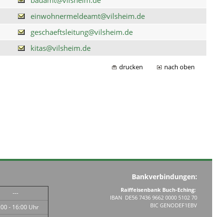
einwohnermeldeamt@vilsheim.de
geschaeftsleitung@vilsheim.de
kitas@vilsheim.de
drucken
nach oben
Bankverbindungen:
Raiffeisenbank Buch-Eching:
---
IBAN DE56 7436 9662 0000 5102 70
BIC GENODEF1EBV
:00 - 16:00 Uhr