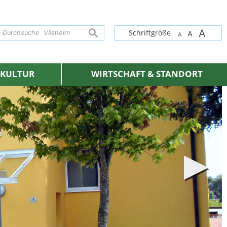
A
suchen
Schriftgröße
A
A
& KULTUR
WIRTSCHAFT & STANDORT