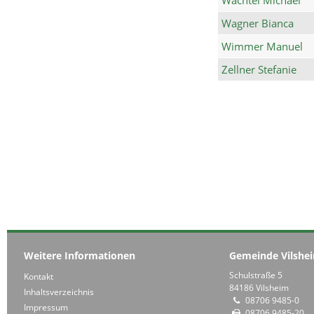
Wagner Bianca
Wimmer Manuel
Zellner Stefanie
Weitere Informationen
Gemeinde Vilshe
Schulstraße 5
Kontakt
84186 Vilsheim
Inhaltsverzeichnis
08706 9485-0
Impressum
08706 9485-20