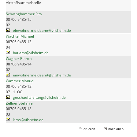
Altstoffsammelstelle
Schwinghammer Rita
08706 9485-15
02
einwohnermeldeamt@vilsheim.de
Wachtel Michael
08706 9485-13
04
bauamt@vilsheim.de
Wagner Bianca
08706 9485-14
02
einwohnermeldeamt@vilsheim.de
Wimmer Manuel
08706 9485-12
07 - 1. OG
geschaeftsleitung@vilsheim.de
Zellner Stefanie
08706 9485-18
03
kitas@vilsheim.de
drucken
nach oben