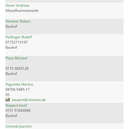
Osner Andreas
Altstoffsammelstelle
Paintner Robert
Bauhof
Peißinger Rudolf
01752713197
Bauhof
Plass Michael
0175 3820128
Bauhof
Poguntke Markus
08706 9485-17
05
bauamt@vilsheim.de
Roppert Josef
0151 51043086
Bauhof
Schmidt Joachim