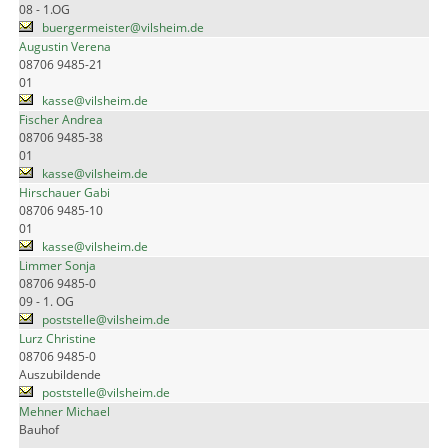
08 - 1.OG
buergermeister@vilsheim.de
Augustin Verena
08706 9485-21
01
kasse@vilsheim.de
Fischer Andrea
08706 9485-38
01
kasse@vilsheim.de
Hirschauer Gabi
08706 9485-10
01
kasse@vilsheim.de
Limmer Sonja
08706 9485-0
09 - 1. OG
poststelle@vilsheim.de
Lurz Christine
08706 9485-0
Auszubildende
poststelle@vilsheim.de
Mehner Michael
Bauhof