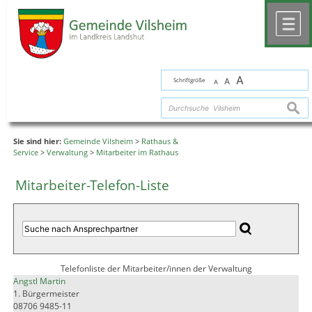
Zum Inhalt
,
zur Navigation
oder
zur Startseite
springen.
chließen
M
A
Schriftgröße
A
A
suche
Sie sind hier:
Gemeinde Vilsheim
>
Rathaus &
Service
>
Verwaltung
>
Mitarbeiter im Rathaus
Mitarbeiter-Telefon-Liste
Telefonliste der Mitarbeiter/innen der Verwaltung
Angstl Martin
1. Bürgermeister
08706 9485-11