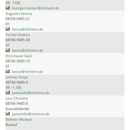
08 - 1.OG
buergermeister@vilsheim.de
Augustin Verena
08706 9485-21
01
kasse@vilsheim.de
Fischer Andrea
08706 9485-38
01
kasse@vilsheim.de
Hirschauer Gabi
08706 9485-10
01
kasse@vilsheim.de
Limmer Sonja
08706 9485-0
09 - 1. OG
poststelle@vilsheim.de
Lurz Christine
08706 9485-0
Auszubildende
poststelle@vilsheim.de
Mehner Michael
Bauhof