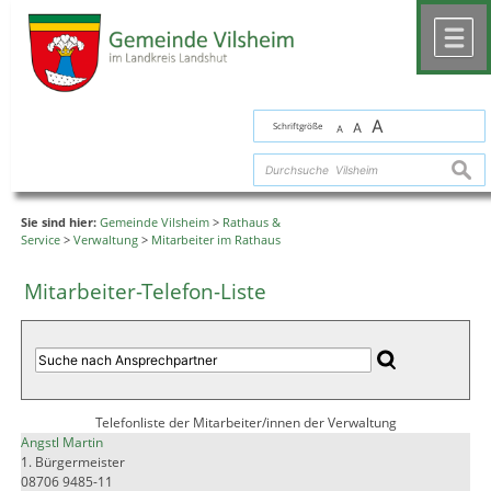
Zum Inhalt
,
zur Navigation
oder
zur Startseite
springen.
chließen
M
A
Schriftgröße
A
A
suche
Sie sind hier:
Gemeinde Vilsheim
>
Rathaus &
Service
>
Verwaltung
>
Mitarbeiter im Rathaus
Mitarbeiter-Telefon-Liste
Telefonliste der Mitarbeiter/innen der Verwaltung
Angstl Martin
1. Bürgermeister
08706 9485-11