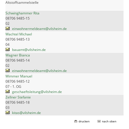
Altstoffsammelstelle
Schwinghammer Rita
08706 9485-15
02
einwohnermeldeamt@vilsheim.de
Wachtel Michael
08706 9485-13
04
bauamt@vilsheim.de
Wagner Bianca
08706 9485-14
02
einwohnermeldeamt@vilsheim.de
Wimmer Manuel
08706 9485-12
07 - 1. OG
geschaeftsleitung@vilsheim.de
Zellner Stefanie
08706 9485-18
03
kitas@vilsheim.de
drucken
nach oben