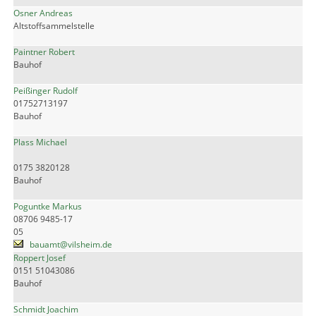
Osner Andreas
Altstoffsammelstelle
Paintner Robert
Bauhof
Peißinger Rudolf
01752713197
Bauhof
Plass Michael
0175 3820128
Bauhof
Poguntke Markus
08706 9485-17
05
bauamt@vilsheim.de
Roppert Josef
0151 51043086
Bauhof
Schmidt Joachim