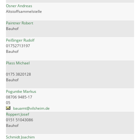
Osner Andreas
Altstoffsammelstelle
Paintner Robert
Bauhof
Peißinger Rudolf
01752713197
Bauhof
Plass Michael
0175 3820128
Bauhof
Poguntke Markus
08706 9485-17
05
bauamt@vilsheim.de
Roppert Josef
0151 51043086
Bauhof
Schmidt Joachim