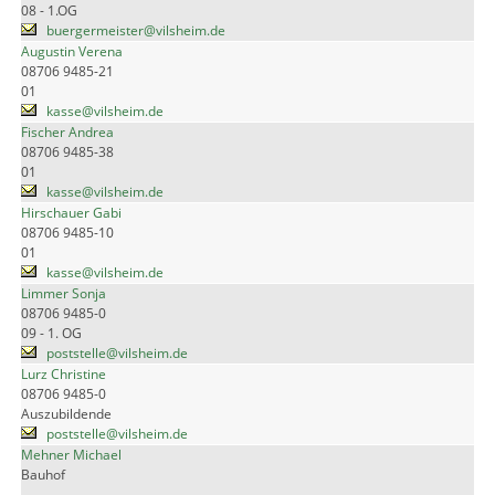
08 - 1.OG
buergermeister@vilsheim.de
Augustin Verena
08706 9485-21
01
kasse@vilsheim.de
Fischer Andrea
08706 9485-38
01
kasse@vilsheim.de
Hirschauer Gabi
08706 9485-10
01
kasse@vilsheim.de
Limmer Sonja
08706 9485-0
09 - 1. OG
poststelle@vilsheim.de
Lurz Christine
08706 9485-0
Auszubildende
poststelle@vilsheim.de
Mehner Michael
Bauhof