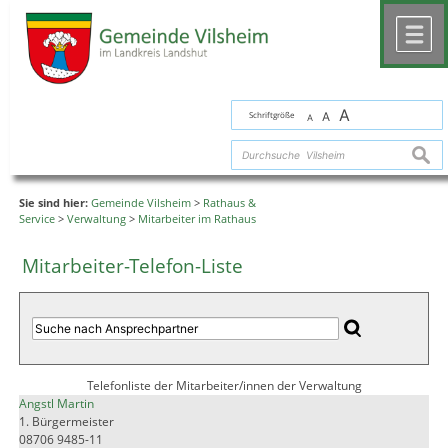
Zum Inhalt
,
zur Navigation
oder
zur Startseite
springen.
chließen
M
A
Schriftgröße
A
A
suche
Sie sind hier:
Gemeinde Vilsheim
>
Rathaus &
Service
>
Verwaltung
>
Mitarbeiter im Rathaus
Mitarbeiter-Telefon-Liste
Telefonliste der Mitarbeiter/innen der Verwaltung
Angstl Martin
1. Bürgermeister
08706 9485-11