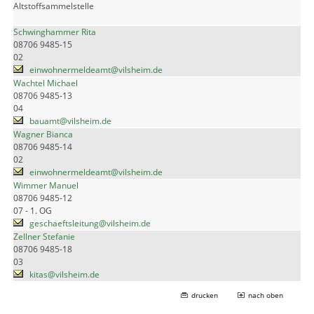
Altstoffsammelstelle
Schwinghammer Rita
08706 9485-15
02
einwohnermeldeamt@vilsheim.de
Wachtel Michael
08706 9485-13
04
bauamt@vilsheim.de
Wagner Bianca
08706 9485-14
02
einwohnermeldeamt@vilsheim.de
Wimmer Manuel
08706 9485-12
07 - 1. OG
geschaeftsleitung@vilsheim.de
Zellner Stefanie
08706 9485-18
03
kitas@vilsheim.de
drucken
nach oben