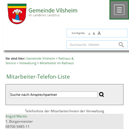
Zum Inhalt
,
zur Navigation
oder
zur Startseite
springen.
chließen
M
A
Schriftgröße
A
A
suche
Sie sind hier:
Gemeinde Vilsheim
>
Rathaus &
Service
>
Verwaltung
>
Mitarbeiter im Rathaus
Mitarbeiter-Telefon-Liste
Telefonliste der Mitarbeiter/innen der Verwaltung
Angstl Martin
1. Bürgermeister
08706 9485-11