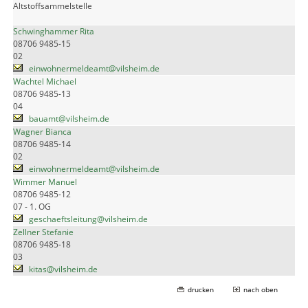
Altstoffsammelstelle
Schwinghammer Rita
08706 9485-15
02
einwohnermeldeamt@vilsheim.de
Wachtel Michael
08706 9485-13
04
bauamt@vilsheim.de
Wagner Bianca
08706 9485-14
02
einwohnermeldeamt@vilsheim.de
Wimmer Manuel
08706 9485-12
07 - 1. OG
geschaeftsleitung@vilsheim.de
Zellner Stefanie
08706 9485-18
03
kitas@vilsheim.de
drucken
nach oben