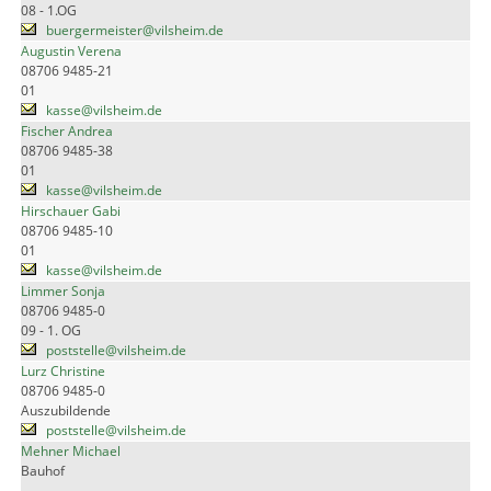
08 - 1.OG
buergermeister@vilsheim.de
Augustin Verena
08706 9485-21
01
kasse@vilsheim.de
Fischer Andrea
08706 9485-38
01
kasse@vilsheim.de
Hirschauer Gabi
08706 9485-10
01
kasse@vilsheim.de
Limmer Sonja
08706 9485-0
09 - 1. OG
poststelle@vilsheim.de
Lurz Christine
08706 9485-0
Auszubildende
poststelle@vilsheim.de
Mehner Michael
Bauhof