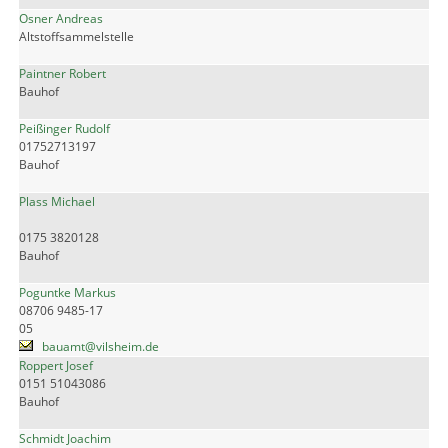
Osner Andreas
Altstoffsammelstelle
Paintner Robert
Bauhof
Peißinger Rudolf
01752713197
Bauhof
Plass Michael
0175 3820128
Bauhof
Poguntke Markus
08706 9485-17
05
bauamt@vilsheim.de
Roppert Josef
0151 51043086
Bauhof
Schmidt Joachim