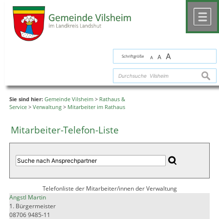
Zum Inhalt
,
zur Navigation
oder
zur Startseite
springen.
chließen
M
A
Schriftgröße
A
A
suche
Sie sind hier:
Gemeinde Vilsheim
>
Rathaus &
Service
>
Verwaltung
>
Mitarbeiter im Rathaus
Mitarbeiter-Telefon-Liste
Telefonliste der Mitarbeiter/innen der Verwaltung
Angstl Martin
1. Bürgermeister
08706 9485-11