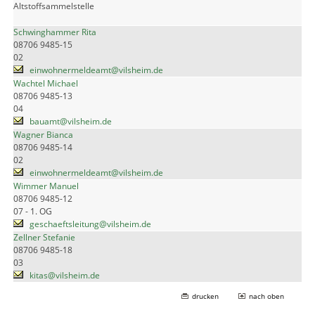
Altstoffsammelstelle
Schwinghammer Rita
08706 9485-15
02
einwohnermeldeamt@vilsheim.de
Wachtel Michael
08706 9485-13
04
bauamt@vilsheim.de
Wagner Bianca
08706 9485-14
02
einwohnermeldeamt@vilsheim.de
Wimmer Manuel
08706 9485-12
07 - 1. OG
geschaeftsleitung@vilsheim.de
Zellner Stefanie
08706 9485-18
03
kitas@vilsheim.de
drucken
nach oben