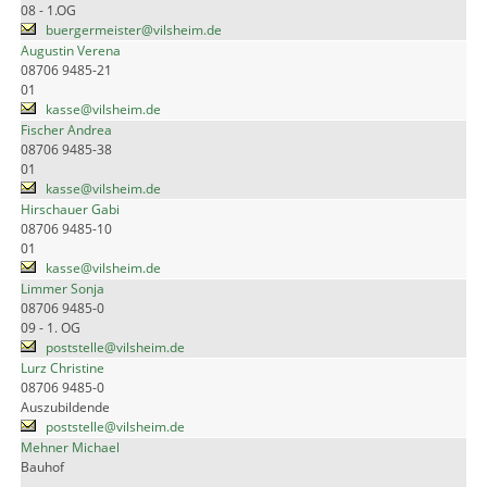
08 - 1.OG
buergermeister@vilsheim.de
Augustin Verena
08706 9485-21
01
kasse@vilsheim.de
Fischer Andrea
08706 9485-38
01
kasse@vilsheim.de
Hirschauer Gabi
08706 9485-10
01
kasse@vilsheim.de
Limmer Sonja
08706 9485-0
09 - 1. OG
poststelle@vilsheim.de
Lurz Christine
08706 9485-0
Auszubildende
poststelle@vilsheim.de
Mehner Michael
Bauhof