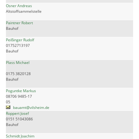
Osner Andreas
Altstoffsammelstelle
Paintner Robert
Bauhof
Peißinger Rudolf
01752713197
Bauhof
Plass Michael
0175 3820128
Bauhof
Poguntke Markus
08706 9485-17
05
bauamt@vilsheim.de
Roppert Josef
0151 51043086
Bauhof
Schmidt Joachim