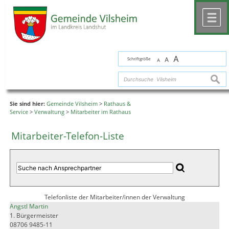
Zum Inhalt
,
zur Navigation
oder
zur Startseite
springen.
chließen
M
A
Schriftgröße
A
A
suche
Sie sind hier:
Gemeinde Vilsheim
>
Rathaus &
Service
>
Verwaltung
>
Mitarbeiter im Rathaus
Mitarbeiter-Telefon-Liste
Telefonliste der Mitarbeiter/innen der Verwaltung
Angstl Martin
1. Bürgermeister
08706 9485-11