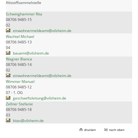
Altstoffsammelstelle
Schwinghammer Rita
08706 9485-15
02
einwohnermeldeamt@vilsheim.de
Wachtel Michael
08706 9485-13
04
bauamt@vilsheim.de
Wagner Bianca
08706 9485-14
02
einwohnermeldeamt@vilsheim.de
Wimmer Manuel
08706 9485-12
07 - 1. OG
geschaeftsleitung@vilsheim.de
Zellner Stefanie
08706 9485-18
03
kitas@vilsheim.de
drucken
nach oben