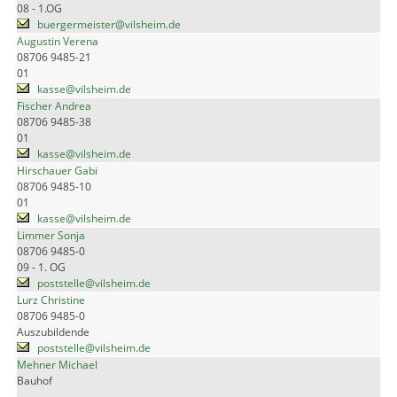
08 - 1.OG
buergermeister@vilsheim.de
Augustin Verena
08706 9485-21
01
kasse@vilsheim.de
Fischer Andrea
08706 9485-38
01
kasse@vilsheim.de
Hirschauer Gabi
08706 9485-10
01
kasse@vilsheim.de
Limmer Sonja
08706 9485-0
09 - 1. OG
poststelle@vilsheim.de
Lurz Christine
08706 9485-0
Auszubildende
poststelle@vilsheim.de
Mehner Michael
Bauhof