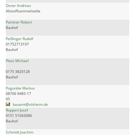
Osner Andreas
Altstoffsammelstelle
Paintner Robert
Bauhof
Peißinger Rudolf
01752713197
Bauhof
Plass Michael
0175 3820128
Bauhof
Poguntke Markus
08706 9485-17
05
bauamt@vilsheim.de
Roppert Josef
0151 51043086
Bauhof
Schmidt Joachim