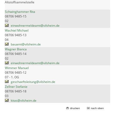
Altstoffsammelstelle
Schwinghammer Rita
08706 9485-15
02
einwohnermeldeamt@vilsheim.de
Wachtel Michael
08706 9485-13
04
bauamt@vilsheim.de
Wagner Bianca
08706 9485-14
02
einwohnermeldeamt@vilsheim.de
Wimmer Manuel
08706 9485-12
07 - 1. OG
geschaeftsleitung@vilsheim.de
Zellner Stefanie
08706 9485-18
03
kitas@vilsheim.de
drucken
nach oben