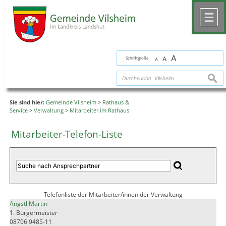
Zum Inhalt
,
zur Navigation
oder
zur Startseite
springen.
chließen
M
A
Schriftgröße
A
A
suche
Sie sind hier:
Gemeinde Vilsheim
>
Rathaus &
Service
>
Verwaltung
>
Mitarbeiter im Rathaus
Mitarbeiter-Telefon-Liste
Telefonliste der Mitarbeiter/innen der Verwaltung
Angstl Martin
1. Bürgermeister
08706 9485-11