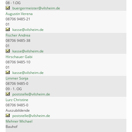
08 - 1.OG
buergermeister@vilsheim.de
Augustin Verena
08706 9485-21
01
kasse@vilsheim.de
Fischer Andrea
08706 9485-38
01
kasse@vilsheim.de
Hirschauer Gabi
08706 9485-10
01
kasse@vilsheim.de
Limmer Sonja
08706 9485-0
09 - 1. OG
poststelle@vilsheim.de
Lurz Christine
08706 9485-0
Auszubildende
poststelle@vilsheim.de
Mehner Michael
Bauhof