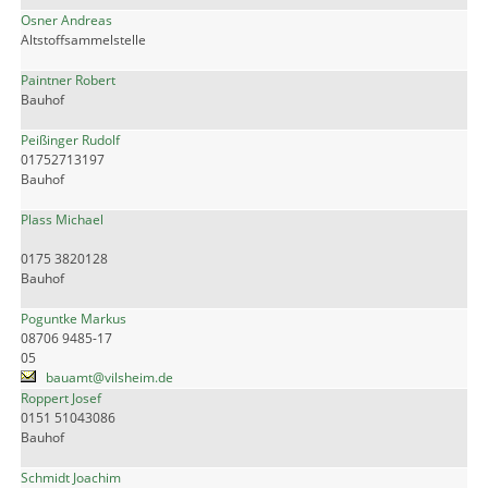
Osner Andreas
Altstoffsammelstelle
Paintner Robert
Bauhof
Peißinger Rudolf
01752713197
Bauhof
Plass Michael
0175 3820128
Bauhof
Poguntke Markus
08706 9485-17
05
bauamt@vilsheim.de
Roppert Josef
0151 51043086
Bauhof
Schmidt Joachim