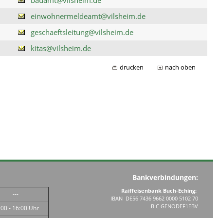
einwohnermeldeamt@vilsheim.de
geschaeftsleitung@vilsheim.de
kitas@vilsheim.de
drucken
nach oben
Bankverbindungen:
Raiffeisenbank Buch-Eching:
---
IBAN DE56 7436 9662 0000 5102 70
BIC GENODEF1EBV
:00 - 16:00 Uhr