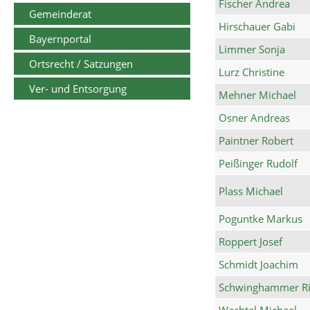
Fischer Andrea
Gemeinderat
Hirschauer Gabi
Bayernportal
Limmer Sonja
Ortsrecht / Satzungen
Lurz Christine
Ver- und Entsorgung
Mehner Michael
Osner Andreas
Paintner Robert
Peißinger Rudolf
Plass Michael
Poguntke Markus
Roppert Josef
Schmidt Joachim
Schwinghammer Ri
Wachtel Michael