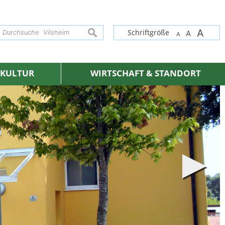
A
suchen
Schriftgröße
A
A
& KULTUR
WIRTSCHAFT & STANDORT