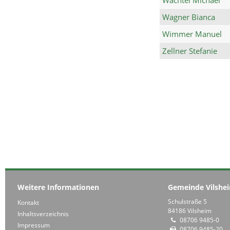
Wagner Bianca
Wimmer Manuel
Zellner Stefanie
Weitere Informationen
Gemeinde Vilshe
Schulstraße 5
Kontakt
84186 Vilsheim
Inhaltsverzeichnis
08706 9485-0
Impressum
08706 9485-20