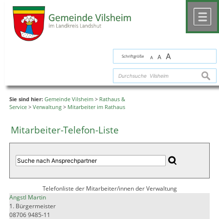
Zum Inhalt
,
zur Navigation
oder
zur Startseite
springen.
chließen
M
A
Schriftgröße
A
A
suche
Sie sind hier:
Gemeinde Vilsheim
>
Rathaus &
Service
>
Verwaltung
>
Mitarbeiter im Rathaus
Mitarbeiter-Telefon-Liste
Telefonliste der Mitarbeiter/innen der Verwaltung
Angstl Martin
1. Bürgermeister
08706 9485-11