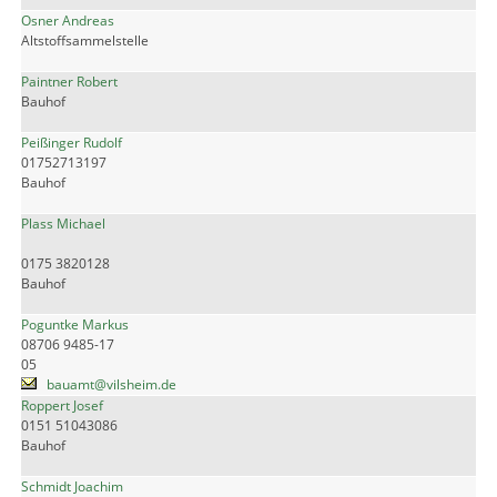
Osner Andreas
Altstoffsammelstelle
Paintner Robert
Bauhof
Peißinger Rudolf
01752713197
Bauhof
Plass Michael
0175 3820128
Bauhof
Poguntke Markus
08706 9485-17
05
bauamt@vilsheim.de
Roppert Josef
0151 51043086
Bauhof
Schmidt Joachim