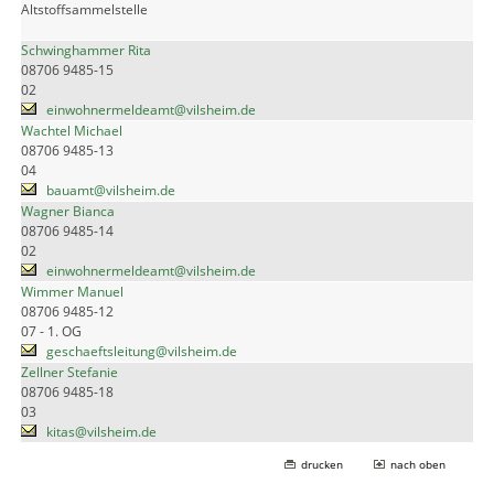
Altstoffsammelstelle
Schwinghammer Rita
08706 9485-15
02
einwohnermeldeamt@vilsheim.de
Wachtel Michael
08706 9485-13
04
bauamt@vilsheim.de
Wagner Bianca
08706 9485-14
02
einwohnermeldeamt@vilsheim.de
Wimmer Manuel
08706 9485-12
07 - 1. OG
geschaeftsleitung@vilsheim.de
Zellner Stefanie
08706 9485-18
03
kitas@vilsheim.de
drucken
nach oben