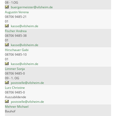
08 - 1.OG
buergermeister@vilsheim.de
Augustin Verena
08706 9485-21
01
kasse@vilsheim.de
Fischer Andrea
08706 9485-38
01
kasse@vilsheim.de
Hirschauer Gabi
08706 9485-10
01
kasse@vilsheim.de
Limmer Sonja
08706 9485-0
09 - 1. OG
poststelle@vilsheim.de
Lurz Christine
08706 9485-0
Auszubildende
poststelle@vilsheim.de
Mehner Michael
Bauhof