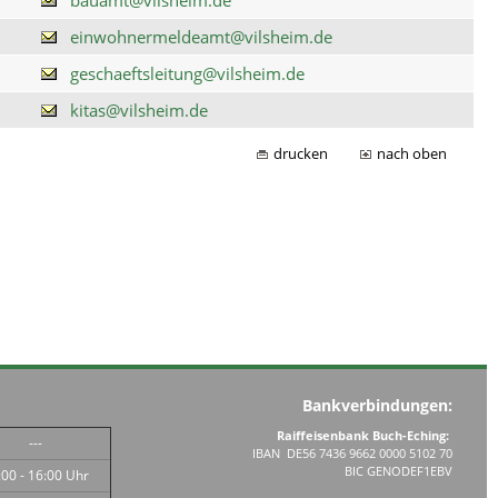
einwohnermeldeamt@vilsheim.de
geschaeftsleitung@vilsheim.de
kitas@vilsheim.de
drucken
nach oben
Bankverbindungen:
Raiffeisenbank Buch-Eching:
---
IBAN DE56 7436 9662 0000 5102 70
BIC GENODEF1EBV
:00 - 16:00 Uhr