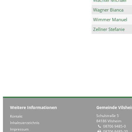
Wagner Bianca
Wimmer Manuel
Zellner Stefanie
Weitere Informationen
Gemeinde Vilshe
Schulstraße 5
Kontakt
84186 Vilsheim
Inhaltsverzeichnis
08706 9485-0
Impressum
08706 9485-20