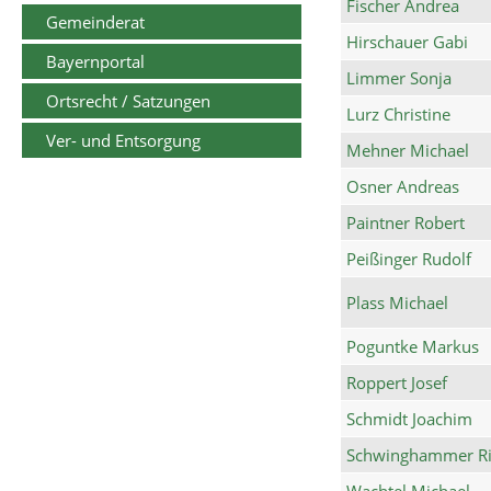
Fischer Andrea
Gemeinderat
Hirschauer Gabi
Bayernportal
Limmer Sonja
Ortsrecht / Satzungen
Lurz Christine
Ver- und Entsorgung
Mehner Michael
Osner Andreas
Paintner Robert
Peißinger Rudolf
Plass Michael
Poguntke Markus
Roppert Josef
Schmidt Joachim
Schwinghammer Ri
Wachtel Michael