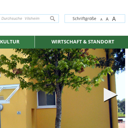
A
suchen
Schriftgröße
A
A
& KULTUR
WIRTSCHAFT & STANDORT