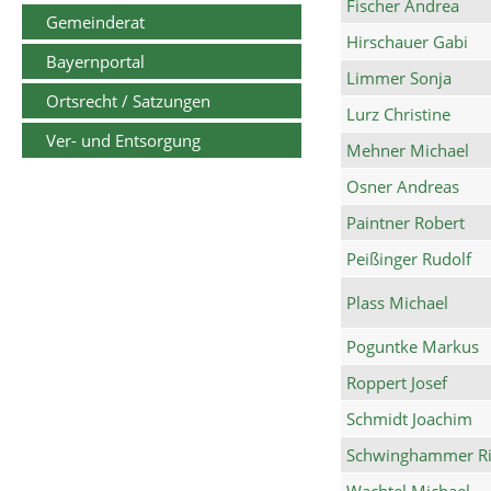
Fischer Andrea
Gemeinderat
Hirschauer Gabi
Bayernportal
Limmer Sonja
Ortsrecht / Satzungen
Lurz Christine
Ver- und Entsorgung
Mehner Michael
Osner Andreas
Paintner Robert
Peißinger Rudolf
Plass Michael
Poguntke Markus
Roppert Josef
Schmidt Joachim
Schwinghammer Ri
Wachtel Michael