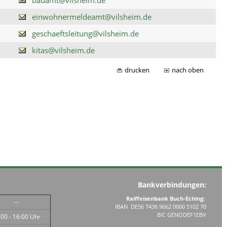
einwohnermeldeamt@vilsheim.de
geschaeftsleitung@vilsheim.de
kitas@vilsheim.de
drucken
nach oben
Bankverbindungen:
Raiffeisenbank Buch-Eching:
---
IBAN DE56 7436 9662 0000 5102 70
BIC GENODEF1EBV
:00 - 16:00 Uhr