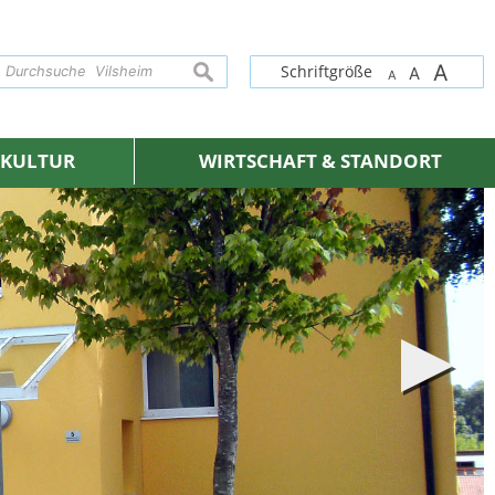
A
suchen
Schriftgröße
A
A
& KULTUR
WIRTSCHAFT & STANDORT