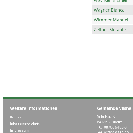
Wagner Bianca
Wimmer Manuel
Zellner Stefanie
Weitere Informationen
Gemeinde Vilshe
Schulstraße 5
Kontakt
84186 Vilsheim
Inhaltsverzeichnis
08706 9485-0
Impressum
08706 9485-20